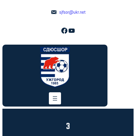
Перейти
до
sjfsor@ukr.net
вмісту
Facebook
YouTube
3