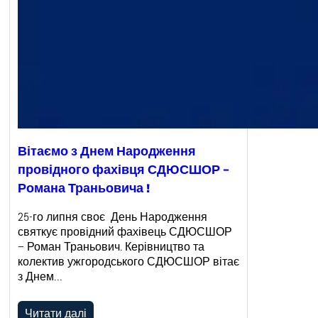
Вітаємо з Днем Народження
провідного фахівця СДЮСШОР –
Романа Траньовича !
25-го липня своє День Народження
святкує провідний фахівець СДЮСШОР
– Роман Траньович. Керівництво та
колектив ужгородського СДЮСШОР вітає
з Днем…
Читати далі