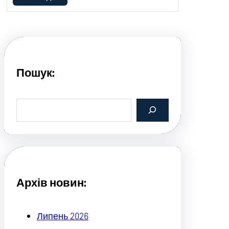
Пошук:
S
e
a
r
c
h
Архів новин:
Липень 2026