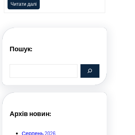
Читати далі
Пошук:
S
e
a
r
c
h
Архів новин:
Серпень 2026