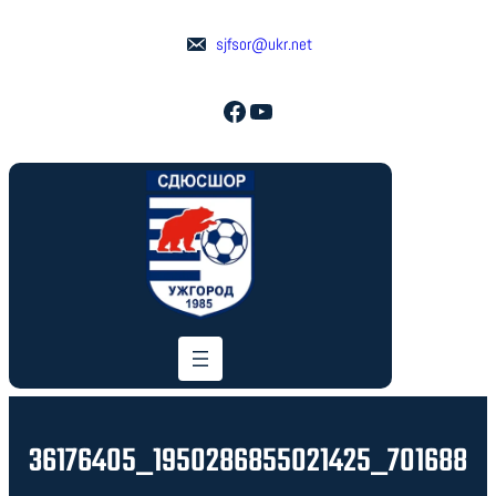
Перейти
до
sjfsor@ukr.net
вмісту
Facebook
YouTube
36176405_1950286855021425_701688