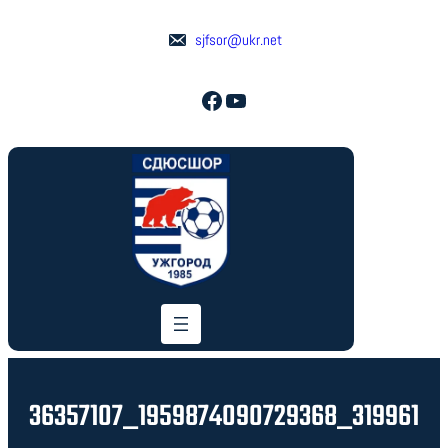
Перейти
до
sjfsor@ukr.net
вмісту
Facebook
YouTube
36357107_1959874090729368_319961