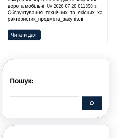
ворота мобільні- UA-2026-07-20-011398-a
Обґрунтування_технічних_та_якісних_ха
рактеристик_предмета_закупівлі
Читати далі
Пошук:
S
e
a
r
c
h