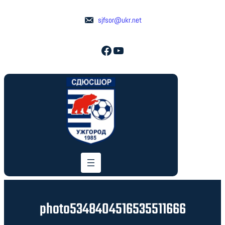
Перейти
до
sjfsor@ukr.net
вмісту
Facebook
YouTube
photo5348404516535511666