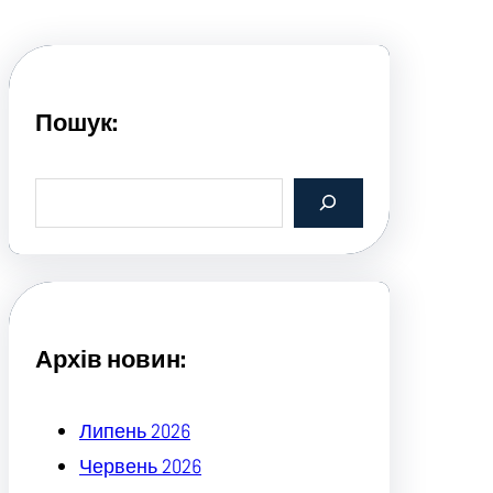
Пошук:
S
e
a
r
c
h
Архів новин:
Липень 2026
Червень 2026