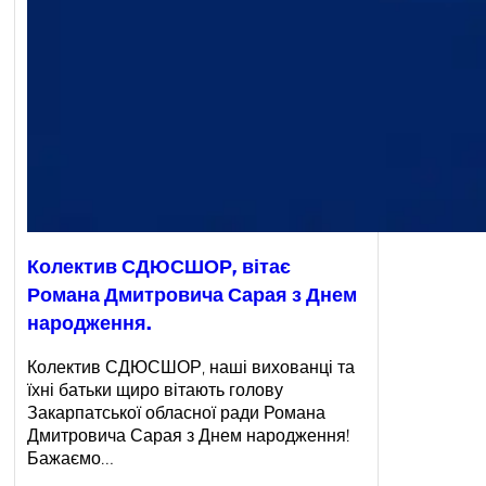
Колектив СДЮСШОР, вітає
Романа Дмитровича Сарая з Днем
народження.
Колектив СДЮСШОР, наші вихованці та
їхні батьки щиро вітають голову
Закарпатської обласної ради Романа
Дмитровича Сарая з Днем народження!
Бажаємо…