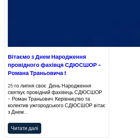
Вітаємо з Днем Народження
провідного фахівця СДЮСШОР –
Романа Траньовича !
25-го липня своє День Народження
святкує провідний фахівець СДЮСШОР
– Роман Траньович. Керівництво та
колектив ужгородського СДЮСШОР вітає
з Днем…
Читати далі