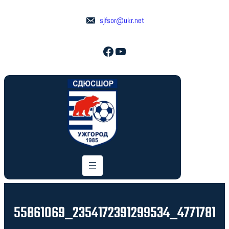
Перейти
до
sjfsor@ukr.net
вмісту
Facebook
YouTube
55861069_2354172391299534_4771781