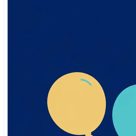
Обґрунтування технічни
якісних характеристик
предмета закупівлі, роз
бюджетного призначенн
очікуваної вартості пре
закупівлі ворота мобільн
2026-07-20-011398-a
Обґрунтування_технічн
_якісних_характеристи
дмета_закупівлі
Читати далі