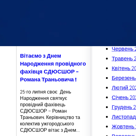
Листопад
Жовтень 
Вересень
Серпень 
Липень 2
Червень 
Вітаємо з Днем
Травень 
Народження провідного
Квітень 2
фахівця СДЮСШОР –
Березень
Романа Траньовича !
Лютий 20
25-го липня своє День
Січень 20
Народження святкує
провідний фахівець
Грудень 2
СДЮСШОР – Роман
Листопад
Траньович. Керівництво та
колектив ужгородського
Жовтень 
СДЮСШОР вітає з Днем…