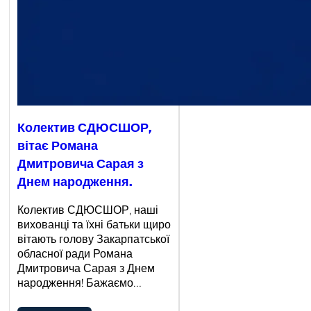
Колектив СДЮСШОР,
вітає Романа
Дмитровича Сарая з
Днем народження.
Колектив СДЮСШОР, наші
вихованці та їхні батьки щиро
вітають голову Закарпатської
обласної ради Романа
Дмитровича Сарая з Днем
народження! Бажаємо…