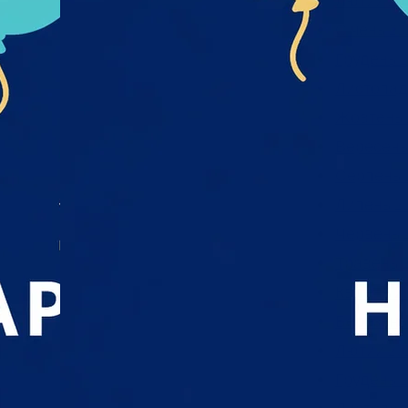
Лютий 20
Січень 20
Грудень 2
Листопад
Жовтень 
Вересень
Серпень 
Липень 2
Червень 
Травень 
Квітень 2
Березень
Лютий 20
Грудень 2