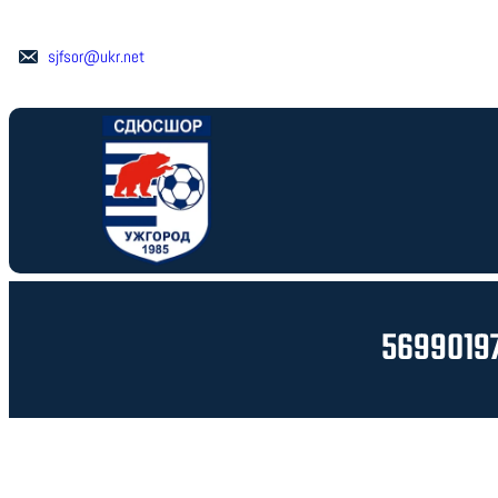
Перейти
до
sjfsor@ukr.net
вмісту
5699019