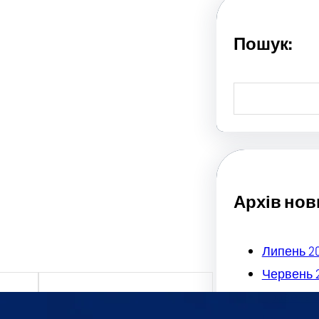
Пошук:
S
e
a
r
c
h
Архів нов
Липень 2
Червень 
Травень 