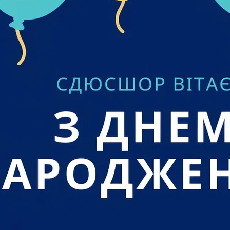
25
25
024
 2024
2024
 2024
2024
024
2024
2024
024
 2024
24
023