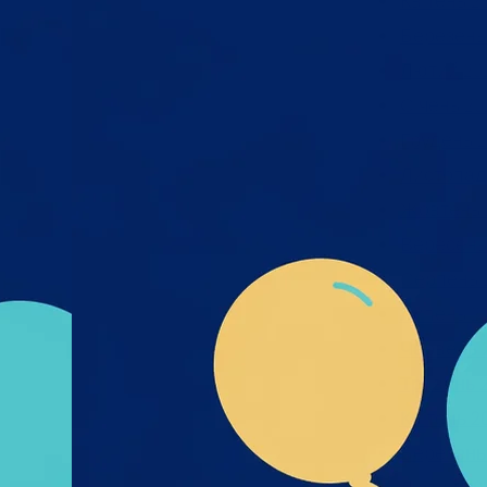
Квітень 2
х та
Березень
міру
Лютий 20
я,
Січень 20
дмета
і- UA-
Грудень 2
их_та
Листопад
к_пре
Жовтень 
Вересень
Серпень 
Липень 2
Червень 
Травень 
Квітень 2
Березень