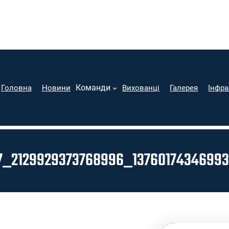
Команди
Головна
Новини
Вихованці
Галерея
Інфра
7_2129929373768996_1376017434699