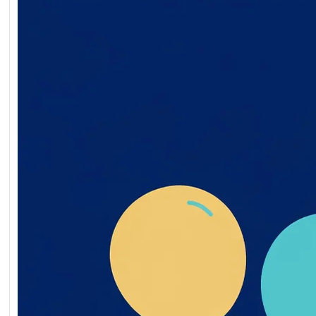
Обґрунтування технічни
якісних характеристик
предмета закупівлі, роз
бюджетного призначенн
очікуваної вартості пре
закупівлі ворота мобільн
2026-07-20-011398-a
Обґрунтування_технічн
_якісних_характеристи
дмета_закупівлі
Читати далі