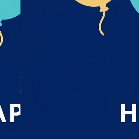
Лютий 20
Січень 20
Грудень 2
Листопад
Жовтень 
Вересень
Серпень 
Липень 2
Червень 
Травень 
Квітень 2
Березень
Лютий 20
Грудень 2