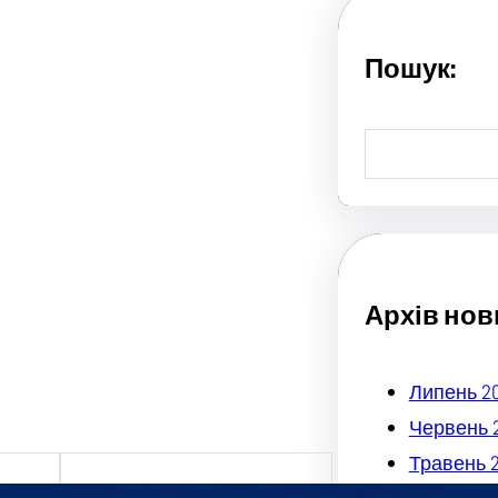
Пошук:
S
e
a
r
c
h
Архів нов
Липень 2
Червень 
Травень 