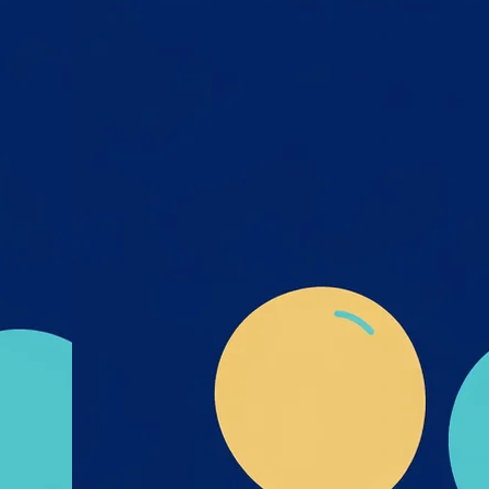
Квітень 2
Березень
х та
Лютий 20
міру
Січень 20
я,
дмета
Грудень 2
і- UA-
Листопад
их_та
Жовтень 
к_пре
Вересень
Серпень 
Липень 2
Червень 
Травень 
Квітень 2
Березень