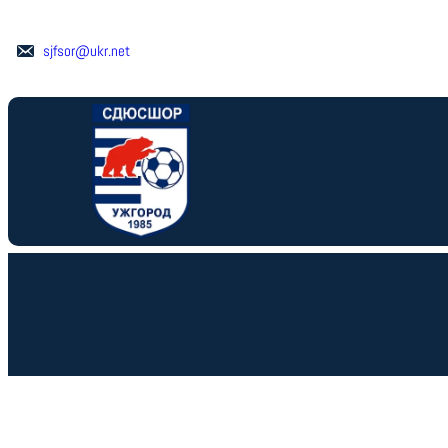
Перейти
до
sjfsor@ukr.net
вмісту