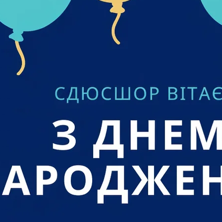
25
25
024
 2024
2024
 2024
2024
024
2024
2024
024
 2024
24
023