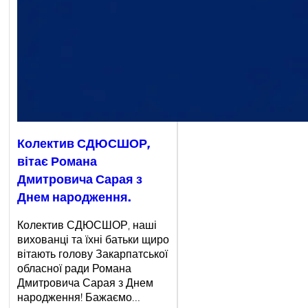
Колектив СДЮСШОР,
вітає Романа
Дмитровича Сарая з
Днем народження.
Колектив СДЮСШОР, наші
вихованці та їхні батьки щиро
вітають голову Закарпатської
обласної ради Романа
Дмитровича Сарая з Днем
народження! Бажаємо…