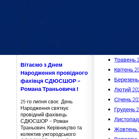
Листопад
Жовтень 
Вересень
Серпень 
Липень 2
Червень 
Травень 
Вітаємо з Днем
Квітень 2
Народження провідного
Березень
фахівця СДЮСШОР –
Романа Траньовича !
Лютий 20
Січень 20
25-го липня своє День
Народження святкує
Грудень 2
провідний фахівець
Листопад
СДЮСШОР – Роман
Траньович. Керівництво та
Жовтень 
колектив ужгородського