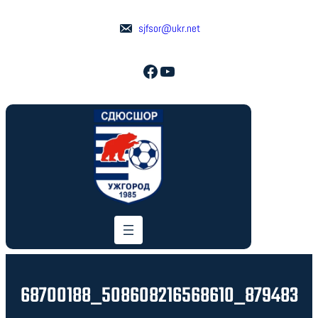
Перейти
до
sjfsor@ukr.net
вмісту
Facebook
YouTube
68700188_508608216568610_879483