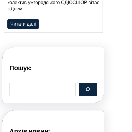
колектив ужгородського СДЮСШОР вітає
з Днем…
Читати далі
Пошук:
S
e
a
r
c
h
Архів новин: