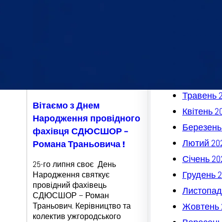
Листопад
Жовтень 
Вересень
Серпень 
Липень 2
Червень 
Травень 
Вітаємо з Днем
Квітень 2
Народження провідного
Березень
фахівця СДЮСШОР –
Лютий 20
Романа Траньовича !
Січень 20
25-го липня своє День
Грудень 2
Народження святкує
провідний фахівець
Листопад
СДЮСШОР – Роман
Траньович. Керівництво та
Жовтень 
колектив ужгородського