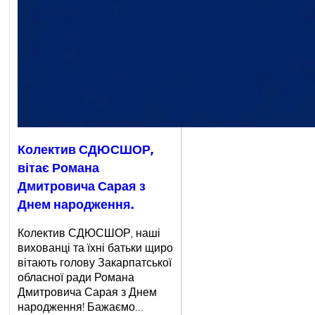
Колектив СДЮСШОР,
вітає Романа
Дмитровича Сарая з
Днем народження.
Колектив СДЮСШОР, наші
вихованці та їхні батьки щиро
вітають голову Закарпатської
обласної ради Романа
Дмитровича Сарая з Днем
народження! Бажаємо…