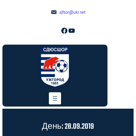
Перейти
до
sjfsor@ukr.net
вмісту
Facebook
YouTube
День:
28.09.2019