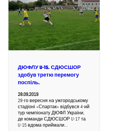
ДЮФЛУ U-15. СДЮСШОР
здобув третю перемогу
поспіль.
28.09.2019
28-го вересня на ужгородському
стадіоні «Спартак» відбувся 4-ий
тур чемпіонату ДЮФЛ України,
де команди СДЮСШОР U-17 та
U-15 вдома приймали…