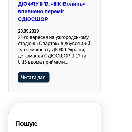
ДЮФЛУ U-17. «BІК-Волинь»
впевнено переміг
СДЮСШОР
28.09.2019
28-го вересня на ужгородському
стадіоні «Спартак» відбувся 4-ий
тур чемпіонату ДЮФЛ України,
де команди СДЮСШОР U-17 та
U-15 вдома приймали…
Читати далі
Пошук: