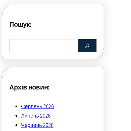
Пошук:
S
e
a
r
c
h
Архів новин:
Серпень 2026
Липень 2026
Червень 2026