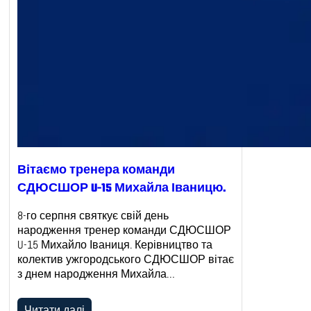
Вітаємо тренера команди
СДЮСШОР U-15 Михайла Іваницю.
8-го серпня святкує свій день
народження тренер команди СДЮСШОР
U-15 Михайло Іваниця. Керівництво та
колектив ужгородського СДЮСШОР вітає
з днем народження Михайла…
Читати далі