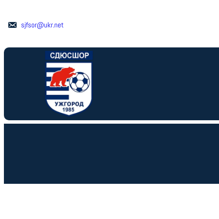
Перейти
до
sjfsor@ukr.net
вмісту