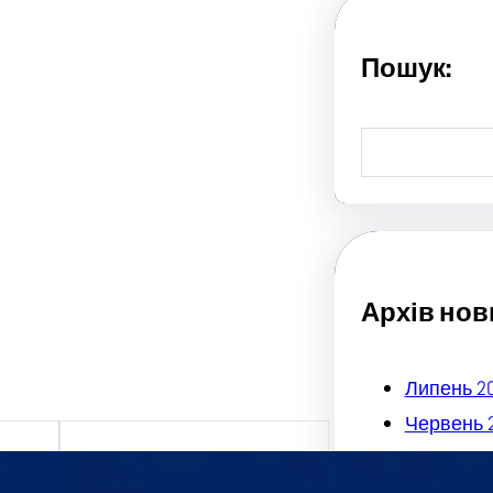
Пошук:
S
e
a
r
c
h
Архів нов
Липень 2
Червень 
Травень 