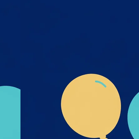
Квітень 2
х та
Березень
міру
Лютий 20
я,
Січень 20
дмета
і- UA-
Грудень 2
их_та
Листопад
к_пре
Жовтень 
Вересень
Серпень 
Липень 2
Червень 
Травень 
Квітень 2
Березень