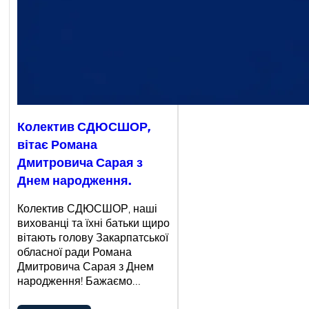
Колектив СДЮСШОР,
вітає Романа
Дмитровича Сарая з
Днем народження.
Колектив СДЮСШОР, наші
вихованці та їхні батьки щиро
вітають голову Закарпатської
обласної ради Романа
Дмитровича Сарая з Днем
народження! Бажаємо…