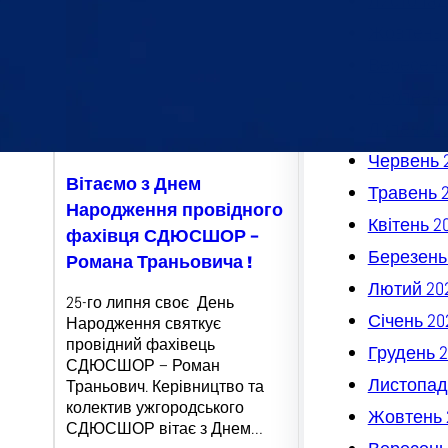
Листопад
Жовтень 
Вересень
Серпень 
Липень 2
Червень 
Вітаємо з Днем
Травень 
Народження провідного
Квітень 2
фахівця СДЮСШОР –
Березень
Романа Траньовича !
Лютий 20
25-го липня своє День
Січень 20
Народження святкує
провідний фахівець
Грудень 2
СДЮСШОР – Роман
Листопад
Траньович. Керівництво та
колектив ужгородського
Жовтень 
СДЮСШОР вітає з Днем…