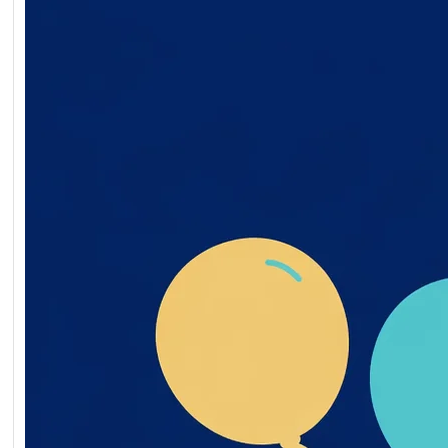
Обґрунтування технічни
якісних характеристик
предмета закупівлі, роз
бюджетного призначенн
очікуваної вартості пре
закупівлі ворота мобільн
2026-07-20-011398-a
Обґрунтування_технічн
_якісних_характеристи
дмета_закупівлі
Читати далі