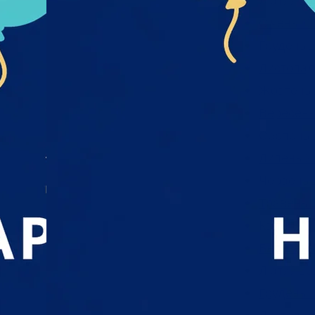
Лютий 20
Січень 20
Грудень 2
Листопад
Жовтень 
Вересень
Серпень 
Липень 2
Червень 
Травень 
Квітень 2
Березень
Лютий 20
Грудень 2