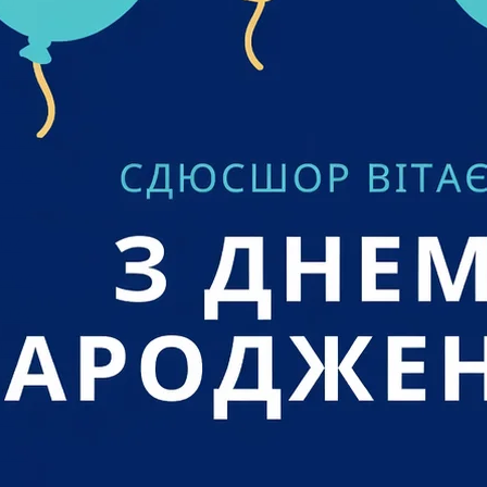
25
25
024
 2024
2024
 2024
2024
024
2024
2024
024
 2024
24
023