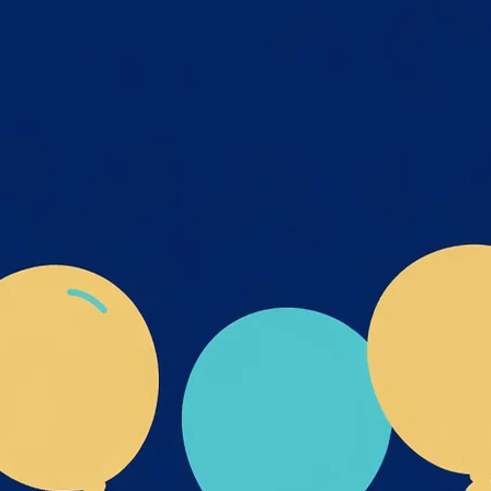
Травень 
Обґрунтування технічних та
Квітень 2
якісних характеристик
предмета закупівлі, розміру
Березень
бюджетного призначення,
Лютий 20
очікуваної вартості предмета
закупівлі ворота мобільні- UA-
Січень 20
2026-07-20-011398-a
Грудень 2
Обґрунтування_технічних_та
_якісних_характеристик_пре
Листопад
дмета_закупівлі
Жовтень 
Вересень
Читати далі
Серпень 
Липень 2
Червень 
Травень 
Квітень 2