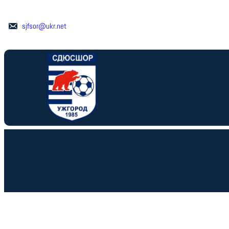
Перейти
до
sjfsor@ukr.net
вмісту