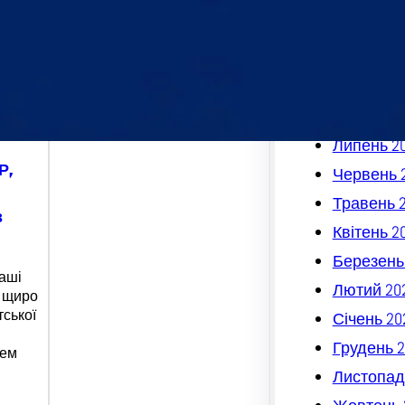
Грудень 2
Листопад
Жовтень 
Вересень
Серпень 
Липень 2
Р,
Червень 
Травень 
з
Квітень 2
Березень
аші
Лютий 20
и щиро
тської
Січень 20
Грудень 2
нем
…
Листопад