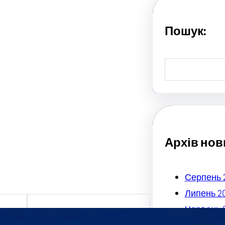
Пошук:
S
e
a
r
c
h
Архів нов
Серпень 
Липень 2
Червень 
Економічний блок