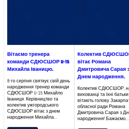
Вітаємо тренера
Колектив СДЮСШО
команди СДЮСШОР U-15
вітає Романа
Михайла Іваницю.
Дмитровича Сарая 
Днем народження.
8-го серпня святкує свій день
народження тренер команди
Колектив СДЮСШОР, н
СДЮСШОР U-15 Михайло
вихованці та їхні батьк
Іваниця. Керівництво та
вітають голову Закарпа
колектив ужгородського
обласної ради Романа
СДЮСШОР вітає з днем
Дмитровича Сарая з Д
народження Михайла…
народження! Бажаємо