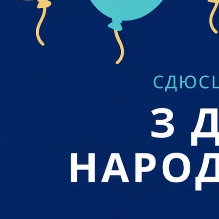
Березень
Лютий 20
Січень 20
Грудень 2
Листопад
Жовтень 
Вересень
Серпень 
Липень 2
Червень 
Травень 
Квітень 2
Березень
Лютий 20