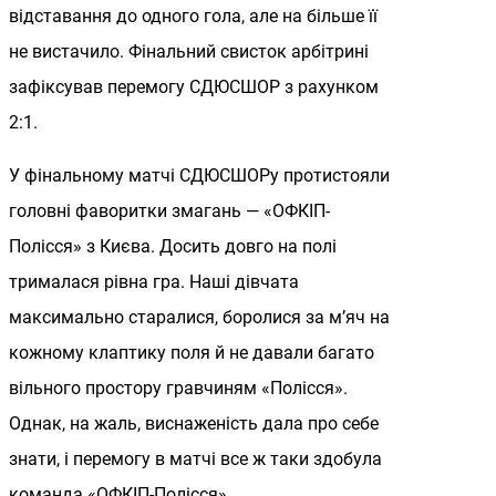
відставання до одного гола, але на більше її
не вистачило. Фінальний свисток арбітрині
зафіксував перемогу СДЮСШОР з рахунком
2:1.
У фінальному матчі СДЮСШОРу протистояли
головні фаворитки змагань — «ОФКІП-
Полісся» з Києва. Досить довго на полі
трималася рівна гра. Наші дівчата
максимально старалися, боролися за м’яч на
кожному клаптику поля й не давали багато
вільного простору гравчиням «Полісся».
Однак, на жаль, виснаженість дала про себе
знати, і перемогу в матчі все ж таки здобула
команда «ОФКІП-Полісся».