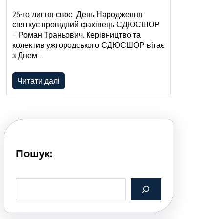
25-го липня своє День Народження
святкує провідний фахівець СДЮСШОР
– Роман Траньович. Керівництво та
колектив ужгородського СДЮСШОР вітає
з Днем…
Читати далі
Пошук:
S
e
a
r