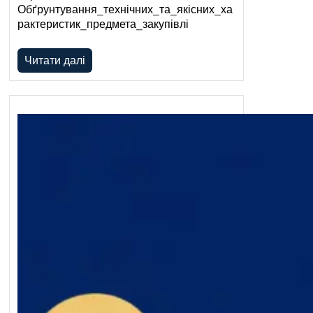
Обґрунтування_технічних_та_якісних_ха
рактеристик_предмета_закупівлі
Читати далі