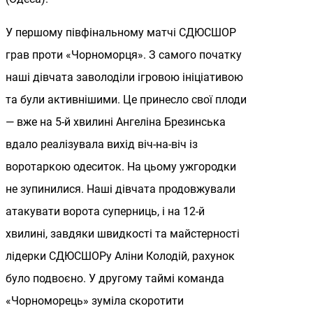
У першому півфінальному матчі СДЮСШОР
грав проти «Чорноморця». З самого початку
наші дівчата заволоділи ігровою ініціативою
та були активнішими. Це принесло свої плоди
— вже на 5-й хвилині Ангеліна Брезинська
вдало реалізувала вихід віч-на-віч із
воротаркою одеситок. На цьому ужгородки
не зупинилися. Наші дівчата продовжували
атакувати ворота суперниць, і на 12-й
хвилині, завдяки швидкості та майстерності
лідерки СДЮСШОРу Аліни Колодій, рахунок
було подвоєно. У другому таймі команда
«Чорноморець» зуміла скоротити