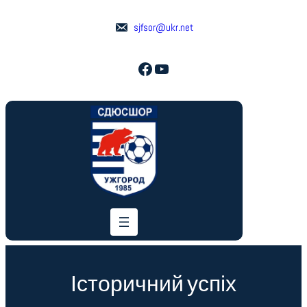
Перейти
до
sjfsor@ukr.net
вмісту
Facebook
YouTube
Історичний успіх