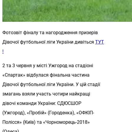
Фотозвіт фіналу та нагородження призерів
Дівочої футбольної ліги України дивіться
ТУТ
!
2 та 3 червня у місті Ужгород на стадіоні
«Спартак» відбулася фінальна частина
Дівочої футбольної ліги України. У цій стадії
змагань взяли участь чотири найкращі
дівочі команди України: СДЮСШОР
(Ужгород), «Пробій» (Городенка), «ОФКІП-
Полісся» (Київ) та «Чорноморець-2018»
(Одеса).