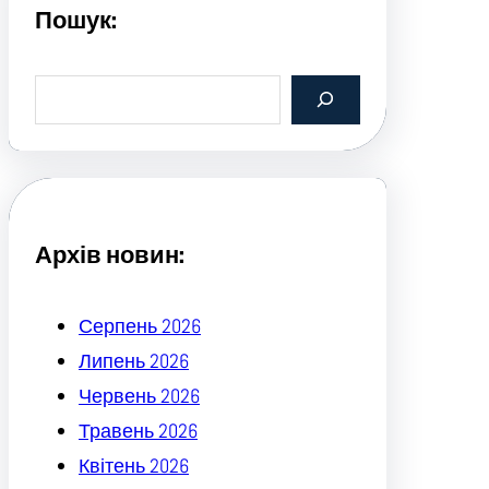
Пошук:
S
e
a
r
c
h
Архів новин:
Серпень 2026
Липень 2026
Червень 2026
Травень 2026
Квітень 2026