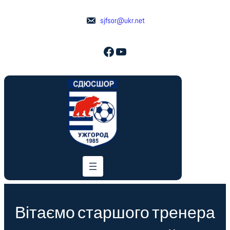
Перейти
до
sjfsor@ukr.net
вмісту
Facebook
YouTube
Вітаємо старшого тренера