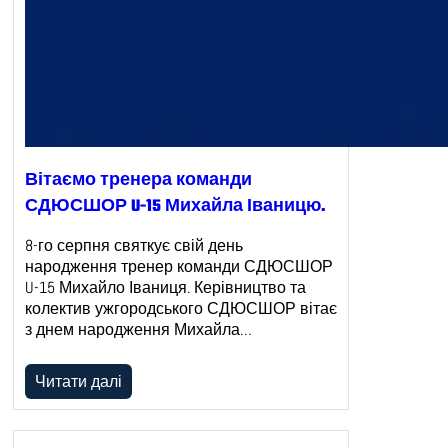
Вітаємо тренера команди
СДЮСШОР U-15 Михайла Іваницю.
8-го серпня святкує свій день
народження тренер команди СДЮСШОР
U-15 Михайло Іваниця. Керівництво та
колектив ужгородського СДЮСШОР вітає
з днем народження Михайла…
Читати далі