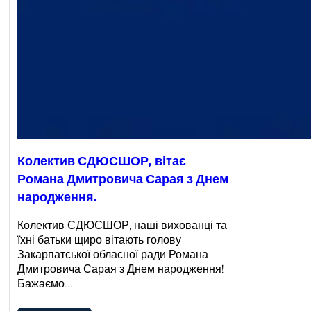
Колектив СДЮСШОР, вітає
Романа Дмитровича Сарая з Днем
народження.
Колектив СДЮСШОР, наші вихованці та
їхні батьки щиро вітають голову
Закарпатської обласної ради Романа
Дмитровича Сарая з Днем народження!
Бажаємо…