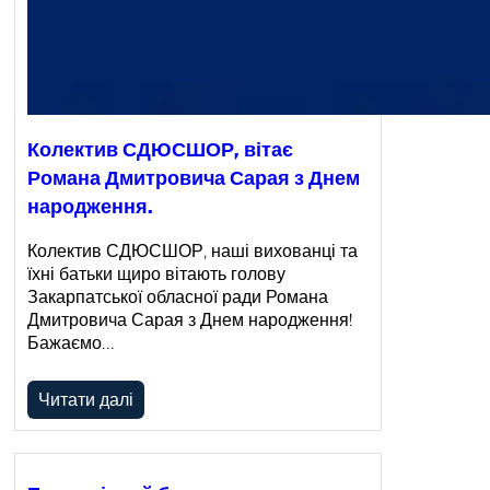
Колектив СДЮСШОР, вітає
Романа Дмитровича Сарая з Днем
народження.
Колектив СДЮСШОР, наші вихованці та
їхні батьки щиро вітають голову
Закарпатської обласної ради Романа
Дмитровича Сарая з Днем народження!
Бажаємо…
Читати далі