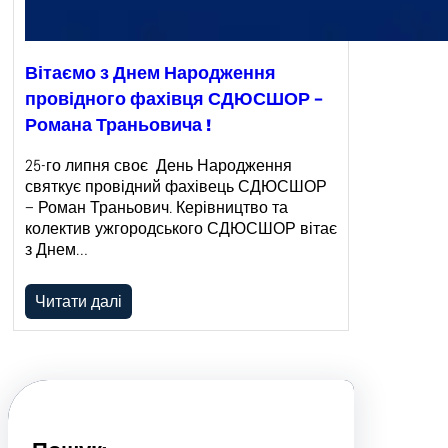
Вітаємо з Днем Народження
провідного фахівця СДЮСШОР –
Романа Траньовича !
25-го липня своє День Народження
святкує провідний фахівець СДЮСШОР
– Роман Траньович. Керівництво та
колектив ужгородського СДЮСШОР вітає
з Днем…
Читати далі