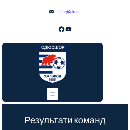
Перейти
до
sjfsor@ukr.net
вмісту
Facebook
YouTube
Результати команд