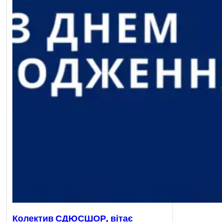
Колектив СДЮСШОР, вітає