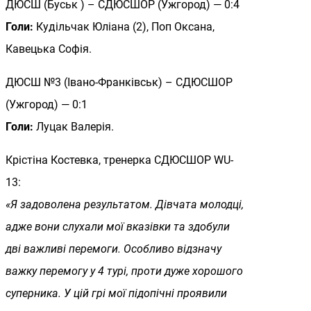
ДЮСШ (Буськ ) – СДЮСШОР (Ужгород) — 0:4
Голи:
Кудільчак Юліана (2), Поп Оксана,
Кавецька Софія.
ДЮСШ №3 (Івано-Франківськ) – СДЮСШОР
(Ужгород) — 0:1
Голи:
Луцак Валерія.
Крістіна Костевка, тренерка СДЮСШОР WU-
13:
«Я задоволена результатом. Дівчата молодці,
адже вони слухали мої вказівки та здобули
дві важливі перемоги. Особливо відзначу
важку перемогу у 4 турі, проти дуже хорошого
суперника. У цій грі мої підопічні проявили