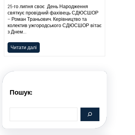
25-го липня своє День Народження
святкує провідний фахівець СДЮСШОР
– Роман Траньович. Керівництво та
колектив ужгородського СДЮСШОР вітає
з Днем…
Читати далі
Пошук:
S
e
a
r