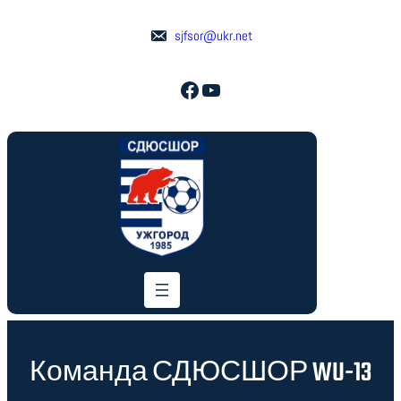
Перейти
до
sjfsor@ukr.net
вмісту
Facebook
YouTube
Команда СДЮСШОР WU-13