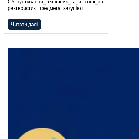
Обґрунтування_технічних_та_якісних_ха
рактеристик_предмета_закупівлі
Читати далі