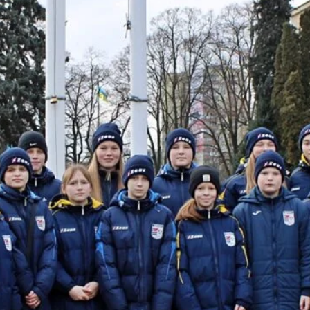
Травень 
Квітень 2
Березень
Лютий 20
Січень 20
Грудень 2
Листопад
Жовтень 
Вересень
Серпень 
Липень 2
Червень 
Травень 
Квітень 2