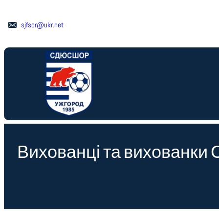
Перейти
до
sjfsor@ukr.net
вмісту
Вихованці та вихованки 