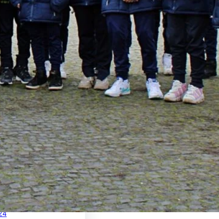
 2025
25
25
024
 2024
2024
 2024
2024
024
2024
2024
024
 2024
24