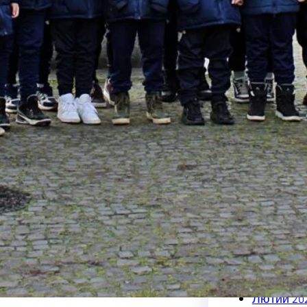
Березень
Лютий 20
Січень 20
Грудень 2
Листопад
Жовтень 
Вересень
Серпень 
Липень 2
Червень 
Травень 
Квітень 2
Березень
Лютий 20