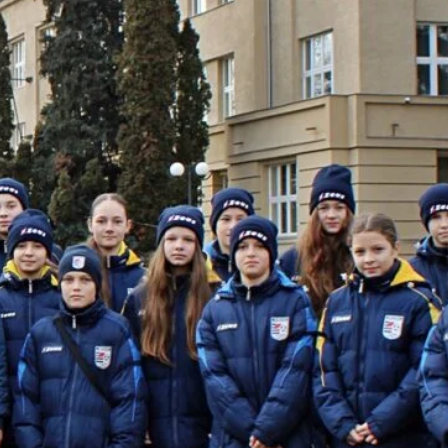
2026
026
 2026
26
26
025
 2025
2025
 2025
2025
025
2025
2025
025