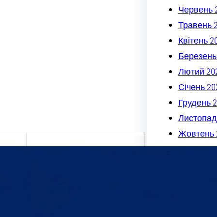
Червень 
Травень 
Квітень 2
Березень
Лютий 20
Січень 20
Грудень 2
Листопад
Жовтень 
Вересень
Серпень 
х та
Липень 2
міру
Червень 
я,
Травень 
дмета