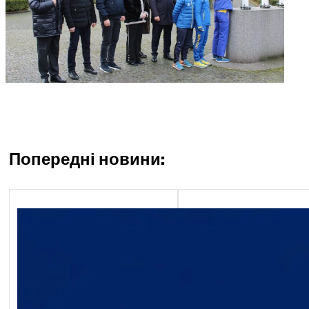
Попередні новини:
Економічний блок
Обґрунтування технічни
якісних характеристик
предмета закупівлі, роз
бюджетного призначенн
очікуваної вартості пре