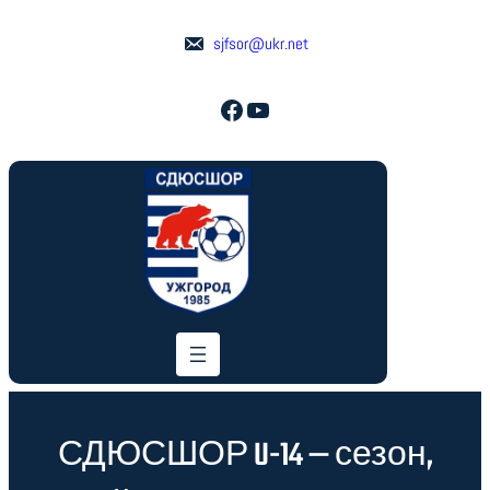
Перейти
до
sjfsor@ukr.net
вмісту
Facebook
YouTube
СДЮСШОР U-14 — сезон,