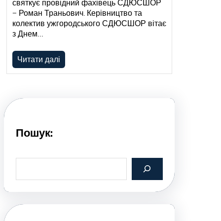
святкує провідний фахівець СДЮСШОР
– Роман Траньович. Керівництво та
колектив ужгородського СДЮСШОР вітає
з Днем…
Читати далі
Пошук:
S
e
a
r
c
h