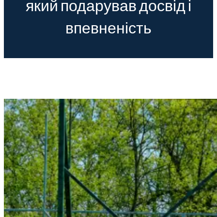
який подарував досвід і
впевненість