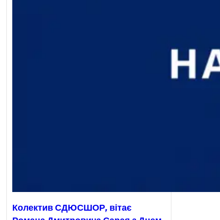
Колектив СДЮСШОР, вітає