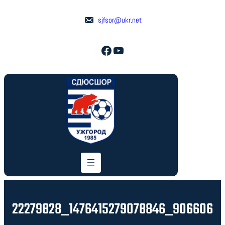
Перейти
до
sjfsor@ukr.net
вмісту
Facebook
YouTube
22279828_1476415279078846_906606