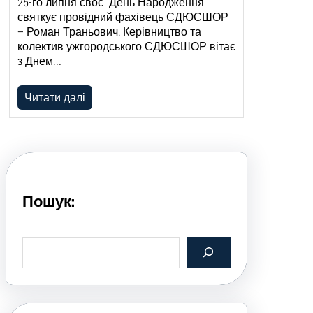
25-го липня своє День Народження
святкує провідний фахівець СДЮСШОР
– Роман Траньович. Керівництво та
колектив ужгородського СДЮСШОР вітає
з Днем…
Читати далі
Пошук:
S
e
a
r
c