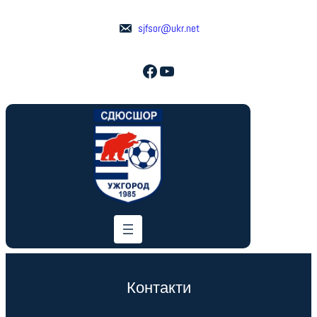
Перейти
до
sjfsor@ukr.net
вмісту
Facebook
YouTube
Контакти