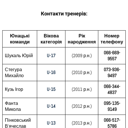
Контакти тренерів:
Юнацькі
Вікова
Рік
Номер
команди
категорія
народження
телефону
066-669-
Шукаль Юрій
U-17
(2009 р.н.)
9557
Стегура
073-936-
U-16
(2010 р.н.)
Михайло
9497
066-344-
Кузь Ігор
U-15
(2011 р.н.)
4837
Фанта
095-135-
U-14
(2012 р.н.)
Микола
9149
Пінковський
066-517-
U-13
(2013 р.н.)
В’ячеслав
5786