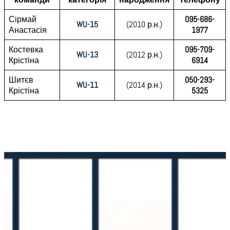
Сірмай
095-686-
WU-15
(2010 р.н.)
Анастасія
1977
Костевка
095-709-
WU-13
(2012 р.н.)
Крістіна
6914
Шитєв
050-293-
WU-11
(2014 р.н.)
Крістіна
5325