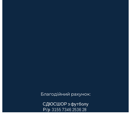
Благодійний рахунок:
СДЮСШОР з футболу
Р/р 3155 7346 2536 28
код ЄДРПУО 20 44 47 45
ГУДКСУ у Закарпаській обл.
МФО 812 016