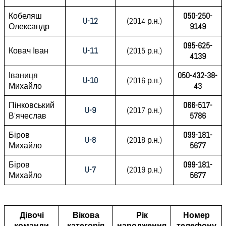
Кобеляш
050-250-
U-12
(2014 р.н.)
Олександр
9149
095-625-
Ковач Іван
U-11
(2015 р.н.)
4139
Іваниця
050-432-38-
U-10
(2016 р.н.)
Михайло
43
Пінковський
066-517-
U-9
(2017 р.н.)
В’ячеслав
5786
Біров
099-181-
U-8
(2018 р.н.)
Михайло
5677
Біров
099-181-
U-7
(2019 р.н.)
Михайло
5677
Дівочі
Вікова
Рік
Номер
команди
категорія
народження
телефону