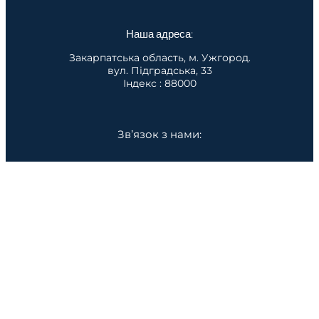
Наша адреса:
Закарпатська область, м. Ужгород.
вул. Підградська, 33
Індекс : 88000
Зв’язок з нами:
sjfsor@ukr.net
Facebook
YouTube
Design by Web Fiber Home