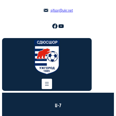
sjfsor@ukr.net
Facebook
YouTube
U-7