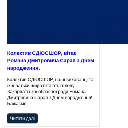
Колектив СДЮСШОР, вітає
Романа Дмитровича Сарая з Днем
народження.
Колектив СДЮСШОР, наші вихованці та
їхні батьки щиро вітають голову
Закарпатської обласної ради Романа
Дмитровича Сарая з Днем народження!
Бажаємо…
Читати далі