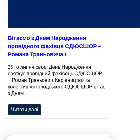
Вітаємо з Днем Народження
провідного фахівця СДЮСШОР –
Романа Траньовича !
25-го липня своє День Народження
святкує провідний фахівець СДЮСШОР
– Роман Траньович. Керівництво та
колектив ужгородського СДЮСШОР вітає
з Днем…
Читати далі