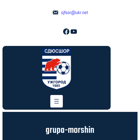
Перейти
до
sjfsor@ukr.net
вмісту
Facebook
YouTube
grupa-morshin