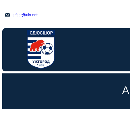
Перейти
до
sjfsor@ukr.net
вмісту
А