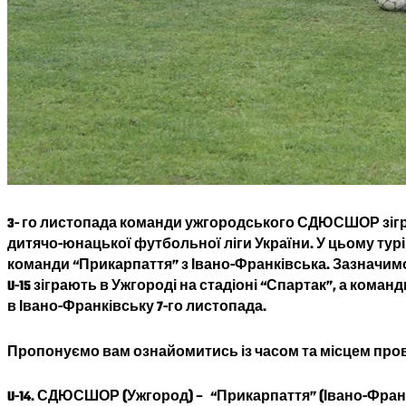
3- го листопада
команди ужгородського СДЮСШОР зіграю
дитячо-юнацької футбольної ліги України
. У цьому тур
команди “Прикарпаття” з Івано-Франківська. Зазначимо,
U-15 зіграють в Ужгороді на стадіоні “Спартак”, а команди
в
Івано-Франківську 7-го листопада.
Пропонуємо вам ознайомитись із часом та місцем пров
U-14. СДЮСШОР (Ужгород) –
“Прикарпаття” (Івано-Фран