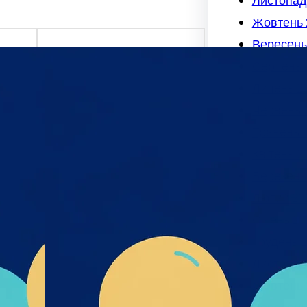
Листопад
Жовтень 
Вересень
Серпень 
х та
Липень 2
Червень 
міру
я,
Травень 
дмета
Квітень 2
і- UA-
Березень
их_та
к_пре
Лютий 20
Січень 20
Грудень 2
Листопад
Жовтень 