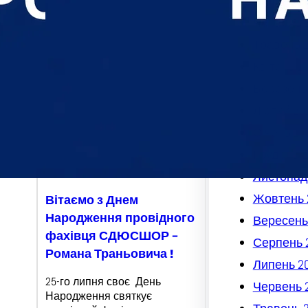
Липень 2
Червень 
Травень 
Квітень 2
Березень
Лютий 20
Січень 20
Грудень 2
Листопад
Жовтень 
Вітаємо з Днем
Народження провідного
Вересень
фахівця СДЮСШОР –
Серпень 
Романа Траньовича !
Липень 2
25-го липня своє День
Червень 
Народження святкує