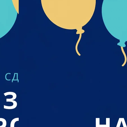
Вересень
Серпень 
Липень 2
Червень 
Травень 
Квітень 2
Березень
Лютий 20
Січень 20
Грудень 2
Листопад
Жовтень 
Вересень
Серпень 