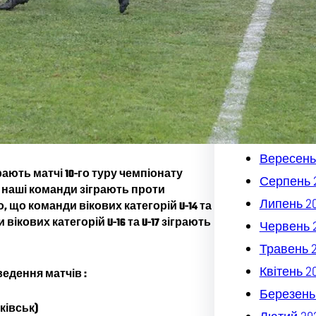
Квітень 2
Березень
Лютий 20
Січень 20
Грудень 2
Листопад
Жовтень 
Вересень
ть матчі 10-го туру чемпіонату
Серпень 
і наші команди зіграють проти
Липень 2
 що команди вікових категорій U-14 та
 вікових категорій U-16 та U-17 зіграють
Червень 
Травень 
Квітень 2
едення матчів :
Березень
ківськ)