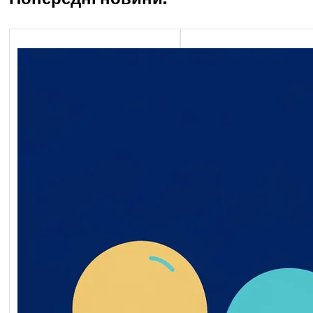
Попередні новини:
Економічний блок
Обґрунтування технічни
якісних характеристик
предмета закупівлі, роз
бюджетного призначенн
очікуваної вартості пре
закупівлі ворота мобільн
2026-07-20-011398-a
Обґрунтування_технічн
_якісних_характеристи
дмета_закупівлі
Читати далі