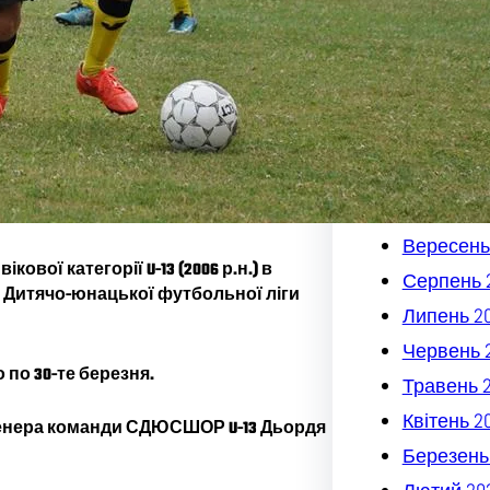
Квітень 2
Березень
Лютий 20
Січень 20
Грудень 2
Листопад
Жовтень 
Вересень
ої категорії U-13 (2006 р.н.) в
Серпень 
і Дитячо-юнацької футбольної ліги
Липень 2
Червень 
 по 30-те березня.
Травень 
Квітень 2
ренера команди СДЮСШОР U-13 Дьордя
Березень