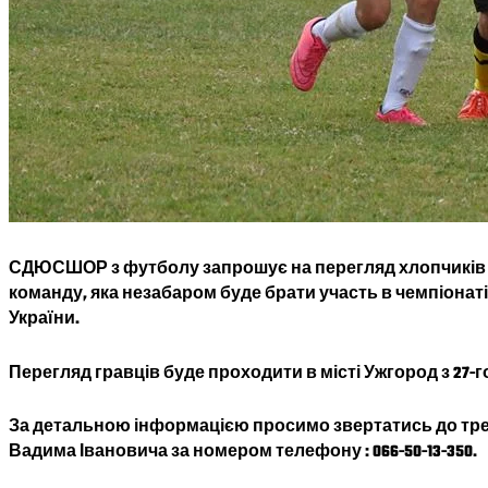
СДЮСШОР з футболу запрошує на перегляд хлопчиків віков
команду, яка незабаром буде брати участь в чемпіонат
України.
Перегляд гравців буде проходити в місті Ужгород з 27-го
За детальною інформацією просимо звертатись до т
Вадима Івановича за номером телефону : 066-50-13-350.