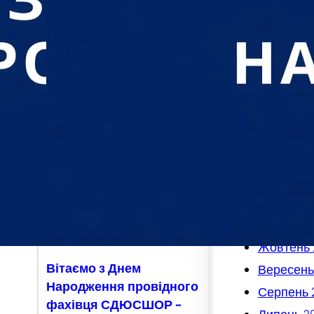
Вересень
Серпень 
Липень 2
Червень 
Травень 
Квітень 2
Березень
Лютий 20
Січень 20
Грудень 2
Листопад
Жовтень 
Вітаємо з Днем
Вересень
Народження провідного
Серпень 
фахівця СДЮСШОР –