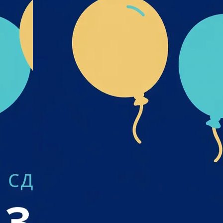
Листопад
Жовтень 
Вересень
Серпень 
Липень 2
Червень 
Травень 
Квітень 2
Березень
Лютий 20
Січень 20
Грудень 2
Листопад
Жовтень 