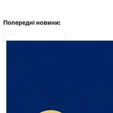
Попередні новини:
Економічний блок
Обґрунтування технічни
якісних характеристик
предмета закупівлі, роз
бюджетного призначенн
очікуваної вартості пре
закупівлі ворота мобільн
2026-07-20-011398-a
Обґрунтування_технічн
_якісних_характеристи
дмета_закупівлі