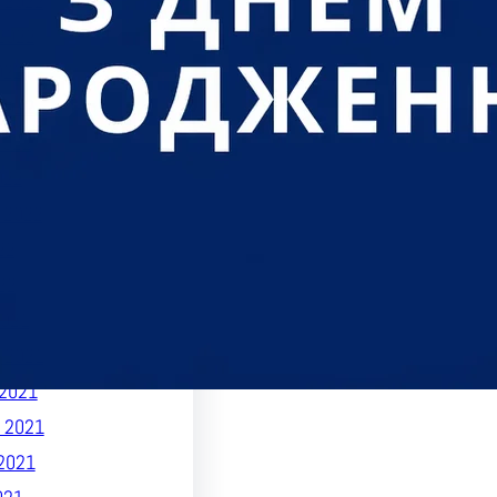
 2022
2022
022
2022
2022
022
 2022
22
22
021
 2021
2021
 2021
2021