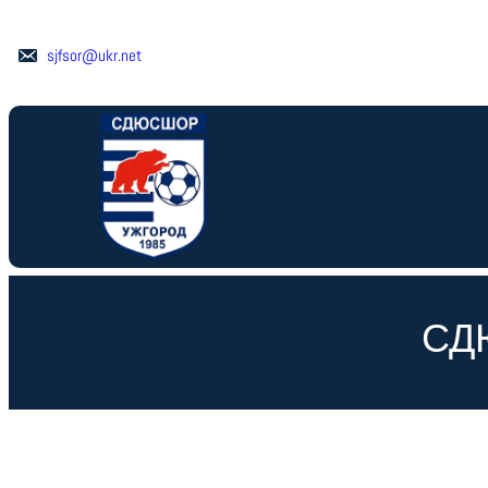
Перейти
до
sjfsor@ukr.net
вмісту
СД