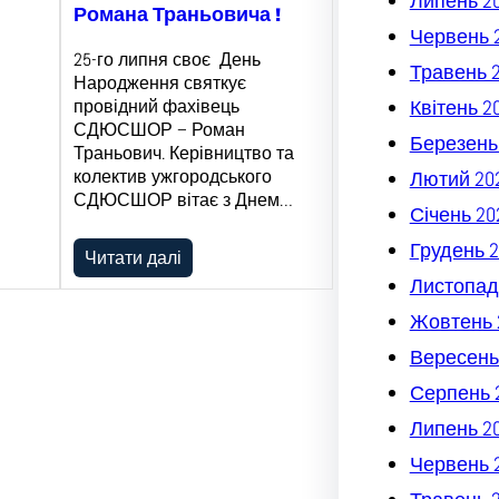
Липень 2
Романа Траньовича !
Червень 
25-го липня своє День
Травень 
Народження святкує
провідний фахівець
Квітень 2
СДЮСШОР – Роман
Березень
Траньович. Керівництво та
колектив ужгородського
Лютий 20
СДЮСШОР вітає з Днем…
Січень 20
Грудень 2
Читати далі
Листопад
Жовтень 
Вересень
Серпень 
Липень 2
Червень 