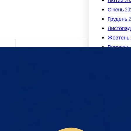
Лютий 20
Січень 20
Грудень 2
Листопад
Жовтень 
Вересень
Серпень 
х та
Липень 2
міру
Червень 
я,
Травень 
дмета
і- UA-
Квітень 2
Березень
их_та
к_пре
Лютий 20
Грудень 2