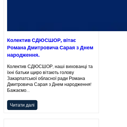
Колектив СДЮСШОР, вітає
Романа Дмитровича Сарая з Днем
народження.
Колектив СДЮСШОР, наші вихованці та
їхні батьки щиро вітають голову
Закарпатської обласної ради Романа
Дмитровича Сарая з Днем народження!
Бажаємо…
Читати далі