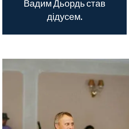
Вадим Дьордь став
дідусем.