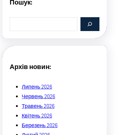
Пошук:
S
e
a
r
c
h
Архів новин:
Липень 2026
Червень 2026
Травень 2026
Квітень 2026
Березень 2026
Лютий 2026