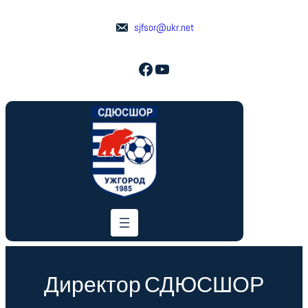
Перейти
до
sjfsor@ukr.net
вмісту
Facebook
YouTube
Директор СДЮСШОР