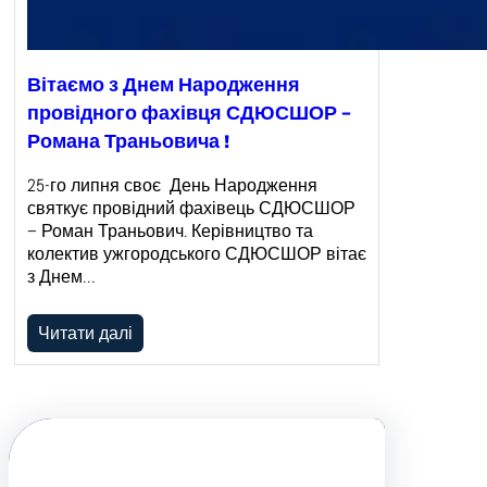
Вітаємо з Днем Народження
провідного фахівця СДЮСШОР –
Романа Траньовича !
25-го липня своє День Народження
святкує провідний фахівець СДЮСШОР
– Роман Траньович. Керівництво та
колектив ужгородського СДЮСШОР вітає
з Днем…
Читати далі