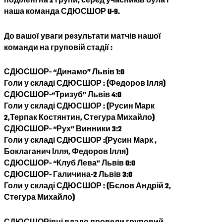
поділені на 2 групи, серед учасників була і
наша команда СДЮСШОР U-9.
До вашої уваги результати матчів нашої
команди на груповій стадії :
СДЮСШОР- “Динамо” Львів 1:0
Голи у складі СДЮСШОР : (Федоров Ілля)
СДЮСШОР-“Тризуб” Львів 4:0
Голи у складі СДЮСШОР : (Русин Марк
2,Терпак Костянтин, Стегура Михайло)
СДЮСШОР- “Рух” Винники 3:2
Голи у складі СДЮСШОР :(Русин Марк ,
Боклаганич Ілля, Федоров Ілля)
СДЮСШОР- “Клуб Лева” Львів 0:0
СДЮСШОР- Галичина-2 Львів 3:0
Голи у складі СДЮСШОР : (Бєлов Андрій 2,
Стегура Михайло)