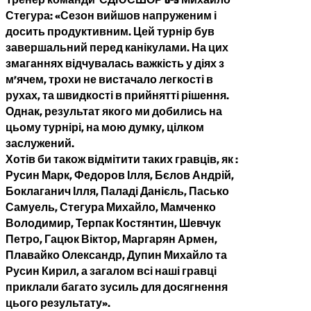
Тренер команди СДЮСШОР U-9 Михайло
Стегура: «Сезон вийшов напруженим і
досить продуктивним. Цей турнір був
завершальний перед канікулами. На цих
змаганнях відчувалась важкість у діях з
м’ячем, трохи не вистачало легкості в
рухах, та швидкості в прийнятті рішення.
Однак, результат якого ми добились на
цьому турнірі, на мою думку, цілком
заслужений.
Хотів би також відмітити таких гравців, як :
Русин Марк, Федоров Ілля, Бєлов Андрій,
Боклаганич Ілля, Паладі Данієль, Пасько
Самуель, Стегура Михайло, Мамченко
Володимир, Терпак Костянтин, Шевчук
Петро, Гацюк Віктор, Маргарян Армен,
Плавайко Олександр, Дупин Михайло та
Русин Кирил, а загалом всі наші гравці
приклали багато зусиль для досягнення
цього результату».