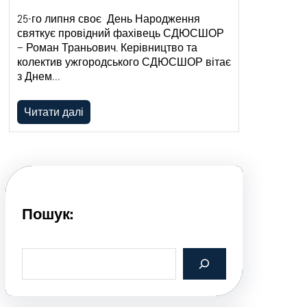
25-го липня своє День Народження
святкує провідний фахівець СДЮСШОР
– Роман Траньович. Керівництво та
колектив ужгородського СДЮСШОР вітає
з Днем…
Читати далі
Пошук:
S
e
a
r