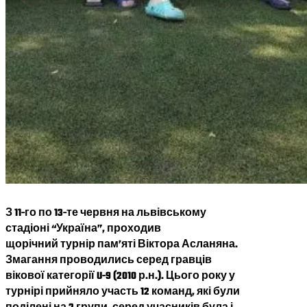
З 11-го по 13-те червня на львівському
стадіоні “Україна”, проходив
щорічний турнір пам’яті Віктора Асланяна.
Змагання проводились серед гравців
вікової категорії U-9 (2010 р.н.). Цього року у
турнірі прийняло участь 12 команд, які були