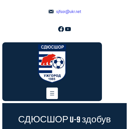
Перейти
до
sjfsor@ukr.net
вмісту
Facebook
YouTube
СДЮСШОР U-9 здобув