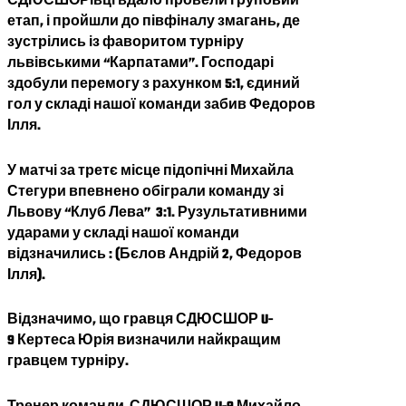
СДЮСШОРівці вдало провели груповий
етап, і пройшли до півфіналу змагань, де
зустрілись із фаворитом турніру
львівськими “Карпатами”. Господарі
здобули перемогу з рахунком 5:1, єдиний
гол у складі нашої команди забив Федоров
Ілля.
У матчі за третє місце підопічні Михайла
Стегури впевнено обіграли команду зі
Львову “Клуб Лева” 3:1. Рузультативними
ударами у складі нашої команди
відзначились : (Бєлов Андрій 2, Федоров
Ілля).
Відзначимо, що гравця СДЮСШОР U-
9 Кертеса Юрія визначили найкращим
гравцем турніру.