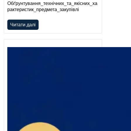
Обґрунтування_технічних_та_якісних_ха
рактеристик_предмета_закупівлі
Читати далі