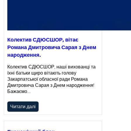
Колектив СДЮСШОР, вітає
Романа Дмитровича Сарая з Днем
народження.
Колектив СДЮСШОР, наші вихованці та
їхні батьки щиро вітають голову
Закарпатської обласної ради Романа
Дмитровича Сарая з Днем народження!
Бажаємо…
Читати далі