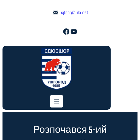
Перейти
до
sjfsor@ukr.net
вмісту
Facebook
YouTube
Розпочався 5-ий