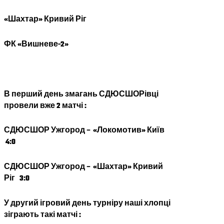
«Шахтар» Кривий Ріг
ФК «Вишневе-2»
В перший день змагань СДЮСШОРівці
провели вже 2 матчі :
СДЮСШОР Ужгород
–
«Локомотив» Київ
4:0
СДЮСШОР Ужгород
–
«Шахтар» Кривий
Ріг 3:0
У другий ігровий день турніру наші хлопці
зіграють такі матчі :