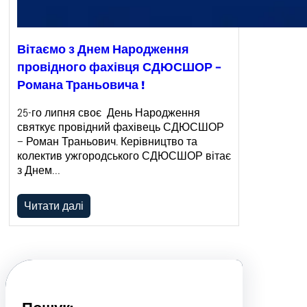
Вітаємо з Днем Народження
провідного фахівця СДЮСШОР –
Романа Траньовича !
25-го липня своє День Народження
святкує провідний фахівець СДЮСШОР
– Роман Траньович. Керівництво та
колектив ужгородського СДЮСШОР вітає
з Днем…
Читати далі