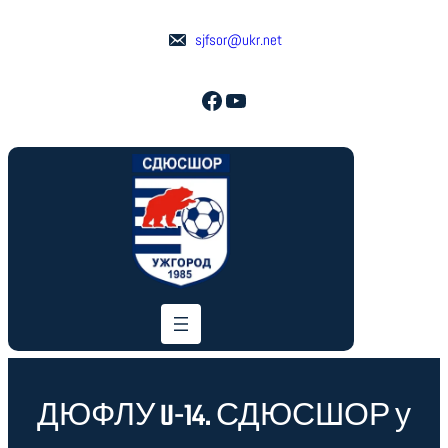
Перейти
до
sjfsor@ukr.net
вмісту
Facebook
YouTube
ДЮФЛУ U-14. СДЮСШОР у