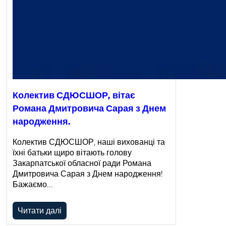
Колектив СДЮСШОР, вітає
Романа Дмитровича Сарая з Днем
народження.
Колектив СДЮСШОР, наші вихованці та
їхні батьки щиро вітають голову
Закарпатської обласної ради Романа
Дмитровича Сарая з Днем народження!
Бажаємо…
Читати далі