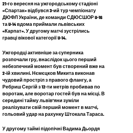
21-го вересня на ужгородському стадіоні
«Спартак» відбувся 3-ий тур чемпіонату
ДЮФЛ України, де команди СДЮСШОР U-16
та U-14 вдома приймали львівських
«Карпат». У другому матчі зустрілись
гравці вікової категорії U-14.
Ужгородці активніше за суперника
розпочали гру, внаслідок цього перший
небезпечний момент був створений вже на
2-ій хвилині. Нємєцков Микита виконав
чудовий простріл з правого флангу, а
Ребриш Сергій з 12-ти метрів пробивав по
воротам, але воротар гостей був на місці. В
середині тайму львів’яни зуміли
реалізувати свій перший момент в матчі,
гольовий удар на рахунку Штокала Тараса.
У другому таймі підопічні Вадима Дьордя