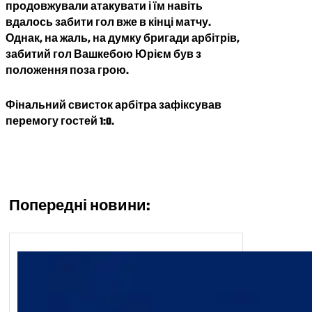
продовжували атакувати і їм навіть
вдалось забити гол вже в кінці матчу.
Однак, на жаль, на думку бригади арбітрів,
забитий гол Вашкебою Юрієм був з
положення поза грою.
Фінальний свисток арбітра зафіксував
перемогу гостей 1:0.
Попередні новини: