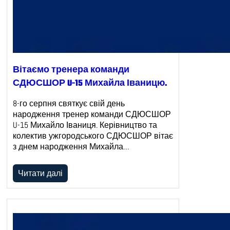
Вітаємо тренера команди
СДЮСШОР U-15 Михайла Іваницю.
8-го серпня святкує свій день
народження тренер команди СДЮСШОР
U-15 Михайло Іваниця. Керівництво та
колектив ужгородського СДЮСШОР вітає
з днем народження Михайла…
Читати далі