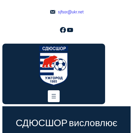
Перейти
до
sjfsor@ukr.net
вмісту
Facebook
YouTube
СДЮСШОР висловлює