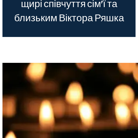
щирі співчуття сім’ї та
близьким Віктора Ряшка