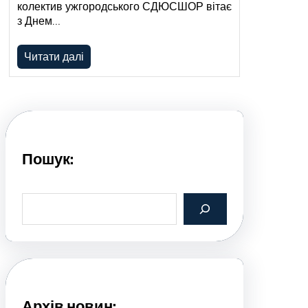
колектив ужгородського СДЮСШОР вітає
з Днем…
Читати далі
Пошук:
S
e
a
r
c
h
Архів новин: