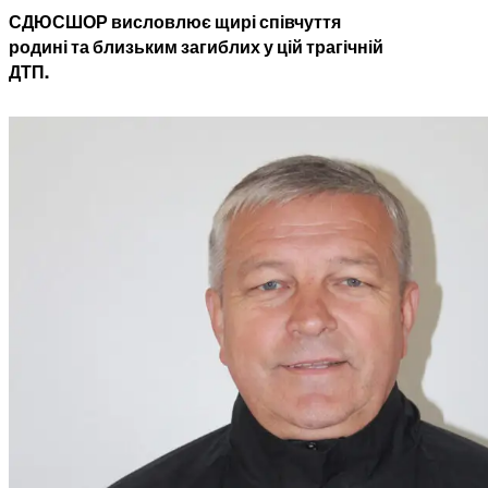
СДЮСШОР висловлює щирі співчуття
родині та близьким загиблих у цій трагічній
ДТП.