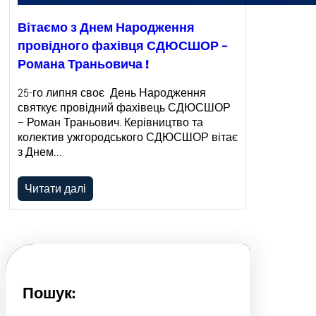
Вітаємо з Днем Народження
провідного фахівця СДЮСШОР –
Романа Траньовича !
25-го липня своє День Народження
святкує провідний фахівець СДЮСШОР
– Роман Траньович. Керівництво та
колектив ужгородського СДЮСШОР вітає
з Днем…
Читати далі
Пошук: