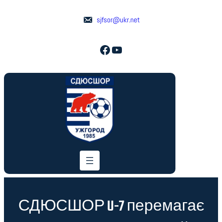
Перейти
до
sjfsor@ukr.net
вмісту
Facebook
YouTube
СДЮСШОР U-7 перемагає