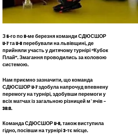
З 6-го по 8-ме березня команди СДЮСШОР
U-7 та U-8 перебували на львівщині, де
прийняли участь у дитячому турнірі “Кубок
Плай”. Змагання проводились за коловою
системою.
Нам приємно зазначити, що команда
СДЮСШОР U-7 здобула напрочуд впевнену
перемогу на турнірі, здобувши перемоги у
всіх матчах із загальною різницей м`ячів –
38:0.
Команда СДЮСШОР U-8, також виступила
гідно, посівши на турнірі 3-тє місце.