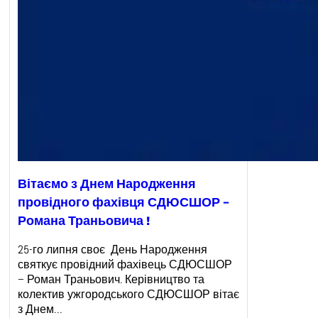
Вітаємо з Днем Народження
провідного фахівця СДЮСШОР –
Романа Траньовича !
25-го липня своє День Народження
святкує провідний фахівець СДЮСШОР
– Роман Траньович. Керівництво та
колектив ужгородського СДЮСШОР вітає
з Днем…