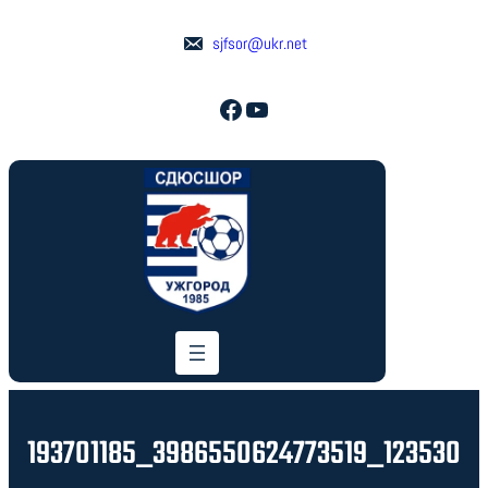
Перейти
до
sjfsor@ukr.net
вмісту
Facebook
YouTube
193701185_3986550624773519_123530