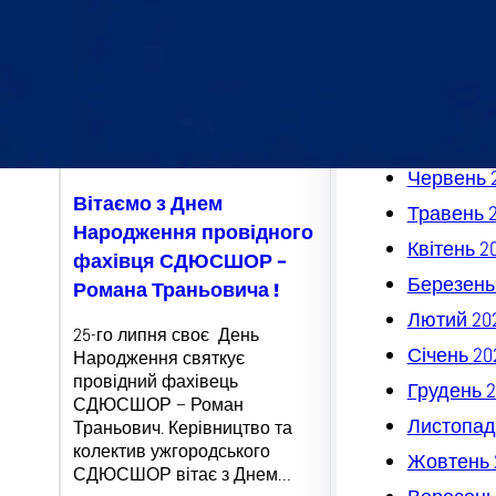
Листопад
Жовтень 
Вересень
Серпень 
Липень 2
Червень 
Вітаємо з Днем
Травень 
Народження провідного
Квітень 2
фахівця СДЮСШОР –
Березень
Романа Траньовича !
Лютий 20
25-го липня своє День
Січень 20
Народження святкує
провідний фахівець
Грудень 2
СДЮСШОР – Роман
Листопад
Траньович. Керівництво та
колектив ужгородського
Жовтень 
СДЮСШОР вітає з Днем…