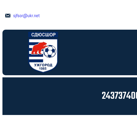
Перейти
до
sjfsor@ukr.net
вмісту
24373740