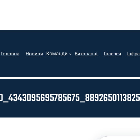
Команди
Головна
Новини
Вихованці
Галерея
Інфра
0_4343095695785675_889265011382