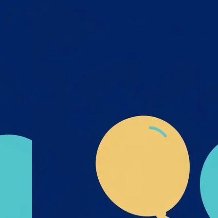
Квітень 2
х та
Березень
міру
Лютий 20
я,
Січень 20
дмета
і- UA-
Грудень 2
их_та
Листопад
к_пре
Жовтень 
Вересень
Серпень 
Липень 2
Червень 
Травень 
Квітень 2
Березень