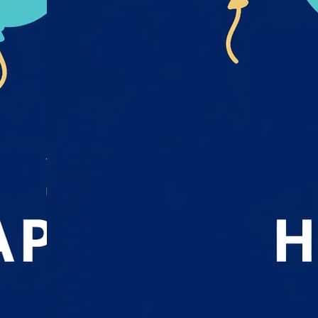
Лютий 20
Січень 20
Грудень 2
Листопад
Жовтень 
Вересень
Серпень 
Липень 2
Червень 
Травень 
Квітень 2
Березень
Лютий 20
Грудень 2