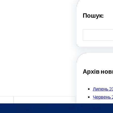
Пошук:
S
e
a
r
c
h
Архів нов
Липень 2
Червень 
Травень 