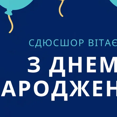
25
25
024
 2024
2024
 2024
2024
024
2024
2024
024
 2024
24
023