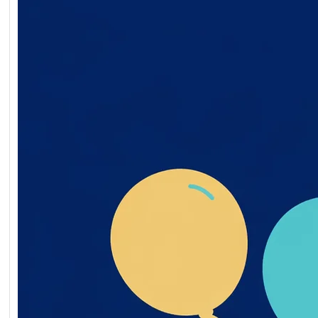
Обґрунтування технічни
якісних характеристик
предмета закупівлі, роз
бюджетного призначенн
очікуваної вартості пре
закупівлі ворота мобільн
2026-07-20-011398-a
Обґрунтування_технічн
_якісних_характеристи
дмета_закупівлі
Читати далі