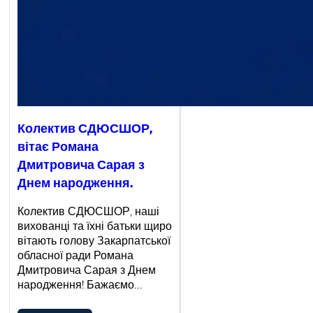
Колектив СДЮСШОР,
вітає Романа
Дмитровича Сарая з
Днем народження.
Колектив СДЮСШОР, наші
вихованці та їхні батьки щиро
вітають голову Закарпатської
обласної ради Романа
Дмитровича Сарая з Днем
народження! Бажаємо…