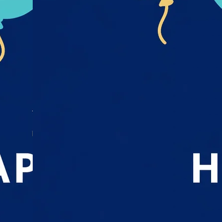
Лютий 20
Січень 20
Грудень 2
Листопад
Жовтень 
Вересень
Серпень 
Липень 2
Червень 
Травень 
Квітень 2
Березень
Лютий 20
Грудень 2