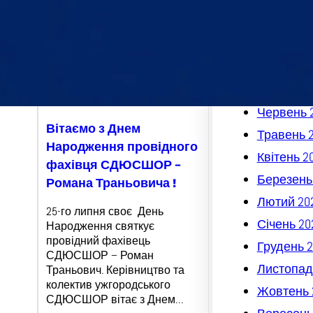
Листопад
Жовтень 
Вересень
Серпень 
Липень 2
Червень 
Вітаємо з Днем
Травень 
Народження провідного
Квітень 2
фахівця СДЮСШОР –
Березень
Романа Траньовича !
Лютий 20
25-го липня своє День
Січень 20
Народження святкує
провідний фахівець
Грудень 2
СДЮСШОР – Роман
Листопад
Траньович. Керівництво та
колектив ужгородського
Жовтень 
СДЮСШОР вітає з Днем…