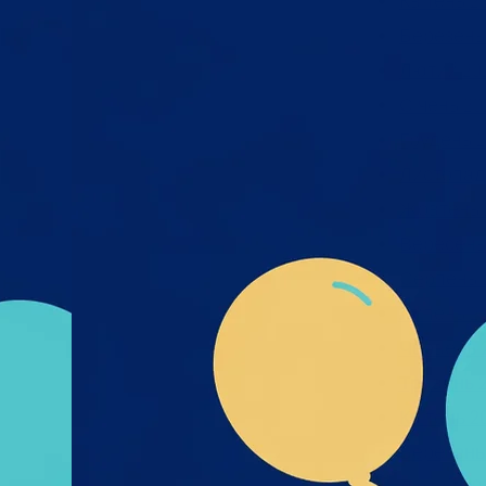
Квітень 2
х та
Березень
міру
Лютий 20
я,
Січень 20
дмета
і- UA-
Грудень 2
их_та
Листопад
к_пре
Жовтень 
Вересень
Серпень 
Липень 2
Червень 
Травень 
Квітень 2
Березень