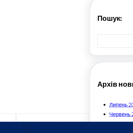
Пошук:
S
e
a
r
c
h
Архів нов
Липень 2
Червень 
Травень 