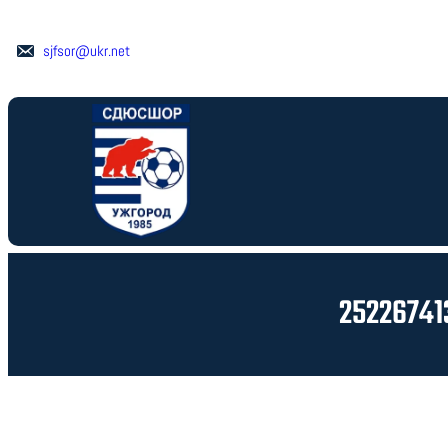
Перейти
до
sjfsor@ukr.net
вмісту
2522674