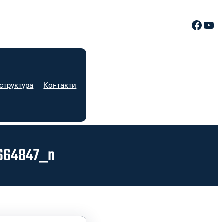
Facebook
YouTube
структура
Контакти
664847_n