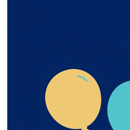
Обґрунтування технічни
якісних характеристик
предмета закупівлі, роз
бюджетного призначенн
очікуваної вартості пре
закупівлі ворота мобільн
2026-07-20-011398-a
Обґрунтування_технічн
_якісних_характеристи
дмета_закупівлі
Читати далі