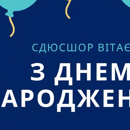
25
25
024
 2024
2024
 2024
2024
024
2024
2024
024
 2024
24
023