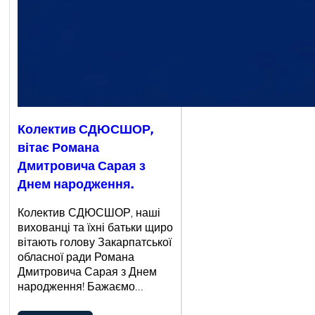
Колектив СДЮСШОР,
вітає Романа
Дмитровича Сарая з
Днем народження.
Колектив СДЮСШОР, наші
вихованці та їхні батьки щиро
вітають голову Закарпатської
обласної ради Романа
Дмитровича Сарая з Днем
народження! Бажаємо…