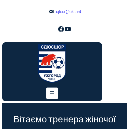
Перейти
до
sjfsor@ukr.net
вмісту
Facebook
YouTube
Вітаємо тренера жіночої