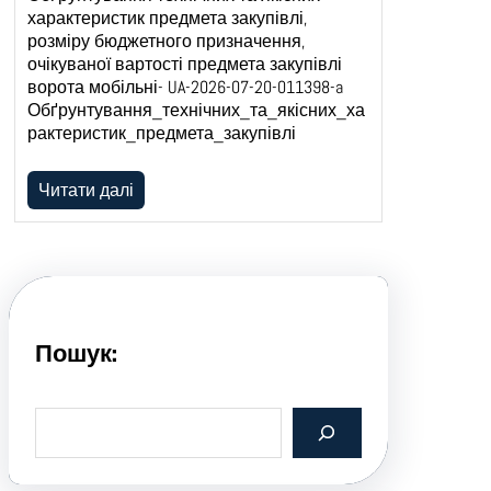
характеристик предмета закупівлі,
розміру бюджетного призначення,
очікуваної вартості предмета закупівлі
ворота мобільні- UA-2026-07-20-011398-a
Обґрунтування_технічних_та_якісних_ха
рактеристик_предмета_закупівлі
Читати далі
Пошук:
S
e
a
r