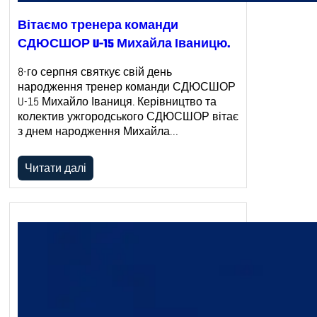
Вітаємо тренера команди
СДЮСШОР U-15 Михайла Іваницю.
8-го серпня святкує свій день
народження тренер команди СДЮСШОР
U-15 Михайло Іваниця. Керівництво та
колектив ужгородського СДЮСШОР вітає
з днем народження Михайла…
Читати далі