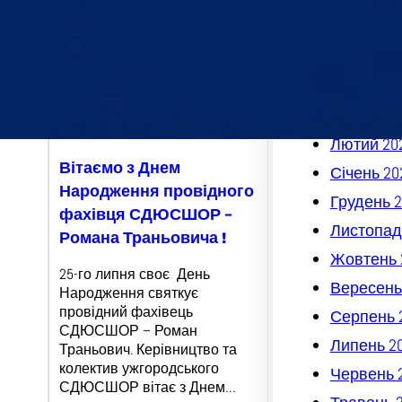
Липень 2
Червень 
Травень 
Квітень 2
Березень
Лютий 20
Вітаємо з Днем
Січень 20
Народження провідного
Грудень 2
фахівця СДЮСШОР –
Листопад
Романа Траньовича !
Жовтень 
25-го липня своє День
Вересень
Народження святкує
провідний фахівець
Серпень 
СДЮСШОР – Роман
Липень 2
Траньович. Керівництво та
колектив ужгородського
Червень 
СДЮСШОР вітає з Днем…