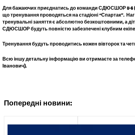
Для бажаючих приєднатись до команди СДЮСШОР U-6 ( хл
що тренування проводяться на стадіоні “Спартак”. На
тренувальні заняття є абсолютно безкоштовними, а діт
СДЮСШОР будуть повністю забезпечені клубним екіпе
Тренування будуть проводитись кожен вівторок та четвер 
Всю іншу детальну інформацію ви отримаєте за телефоно
Іванович
).
Попередні новини:
Економічний блок