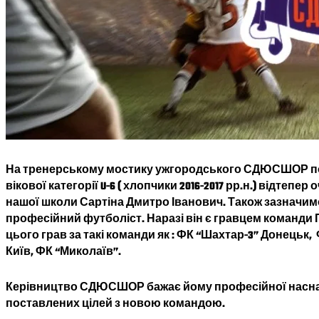
На тренерському мостику ужгородського СДЮСШОР 
вікової категорії U-6 ( хлопчики 2016-2017 рр.н.) відте
нашої школи Сартіна Дмитро Іванович. Також зазначим
професійний футболіст. Наразі він є гравцем команди 
цього грав за такі команди як : ФК “Шахтар-3” Донецьк,
Київ, ФК “Миколаїв”.
Керівництво СДЮСШОР бажає йому професійної наснаги
поставлених цілей з новою командою.