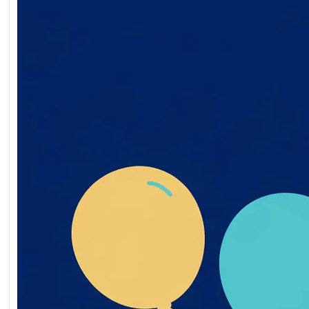
Обґрунтування технічни
якісних характеристик
предмета закупівлі, роз
бюджетного призначенн
очікуваної вартості пре
закупівлі ворота мобільн
2026-07-20-011398-a
Обґрунтування_технічн
_якісних_характеристи
дмета_закупівлі
Читати далі