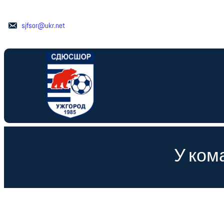
Перейти
до
sjfsor@ukr.net
вмісту
У ком