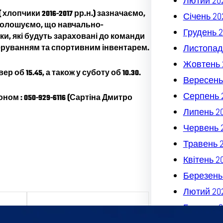
Лютий 20
опчики 2016-2017 рр.н.) зазначаємо,
Січень 20
голошуємо, що навчально-
Грудень 2
ки, які будуть зараховані до команди
Листопад
руванням та спортивним інвентарем.
Жовтень 
об 15.45, а також у суботу об 10.30.
Вересень
Серпень 
м : 050-929-6116 (
Сартіна Дмитро
Липень 2
Червень 
Травень 
Квітень 2
Березень
Лютий 20
Грудень 2