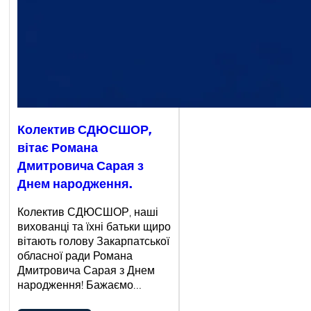
Колектив СДЮСШОР,
вітає Романа
Дмитровича Сарая з
Днем народження.
Колектив СДЮСШОР, наші
вихованці та їхні батьки щиро
вітають голову Закарпатської
обласної ради Романа
Дмитровича Сарая з Днем
народження! Бажаємо…