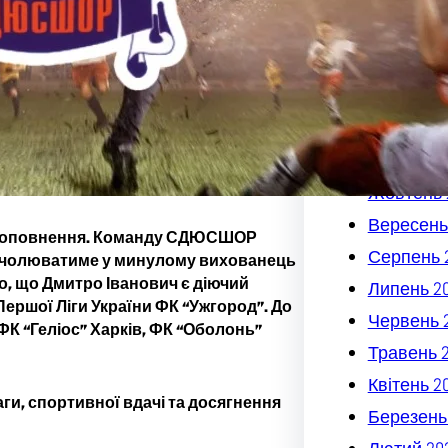
Квітень 2
Березень
Лютий 20
Січень 20
Грудень 2
Листопад
Жовтень 
Вересень
поповнення. Команду СДЮСШОР
Серпень 
пер очолюватиме у минулому вихованець
о, що Дмитро Іванович є діючий
Липень 2
Першої Ліги України ФК “Ужгород”. До
Червень 
 ФК “Геліос” Харків, ФК “Оболонь”
Травень 
Квітень 2
, спортивної вдачі та досягнення
Березень