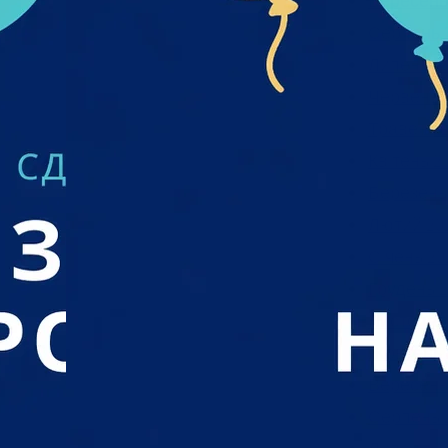
Вересень
Серпень 
Липень 2
Червень 
Травень 
Квітень 2
Березень
Лютий 20
Січень 20
Грудень 2
Листопад
Жовтень 
Вересень
Серпень 