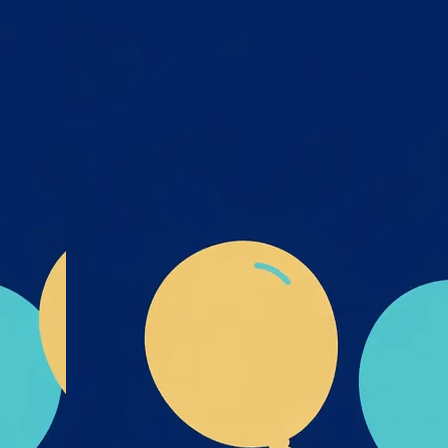
Листопад
х та
Жовтень 
міру
Вересень
я,
Серпень 
дмета
і- UA-
Липень 2
Червень 
их_та
к_пре
Травень 
Квітень 2
Березень
Лютий 20
Січень 20
Грудень 2
Листопад
Жовтень 