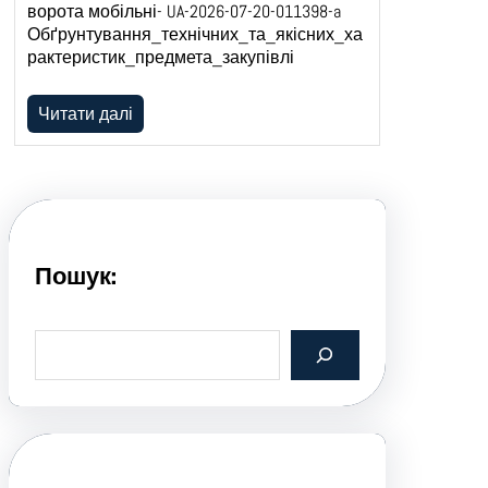
ворота мобільні- UA-2026-07-20-011398-a
Обґрунтування_технічних_та_якісних_ха
рактеристик_предмета_закупівлі
Читати далі
Пошук:
S
e
a
r
c
h