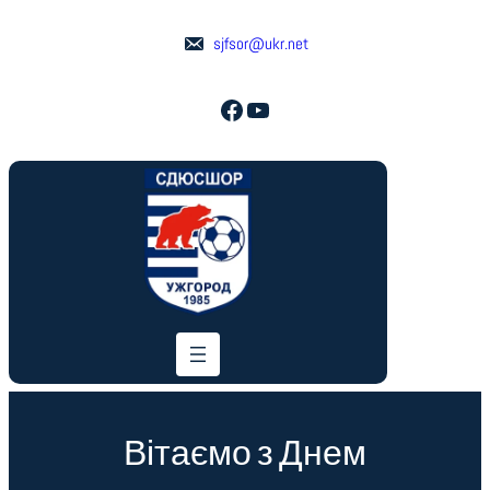
Перейти
до
sjfsor@ukr.net
вмісту
Facebook
YouTube
Вітаємо з Днем