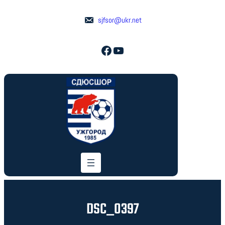
Перейти
до
sjfsor@ukr.net
вмісту
Facebook
YouTube
DSC_0397