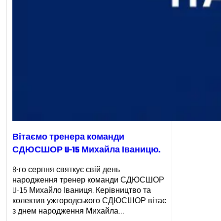
Вітаємо тренера команди
СДЮСШОР U-15 Михайла Іваницю.
8-го серпня святкує свій день
народження тренер команди СДЮСШОР
U-15 Михайло Іваниця. Керівництво та
колектив ужгородського СДЮСШОР вітає
з днем народження Михайла…