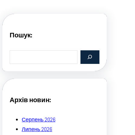
Пошук:
S
e
a
r
c
h
Архів новин:
Серпень 2026
Липень 2026