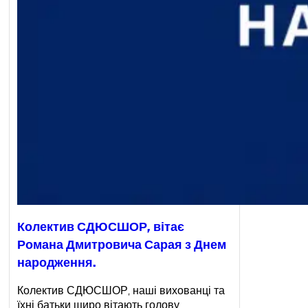
Колектив СДЮСШОР, вітає
Романа Дмитровича Сарая з Днем
народження.
Колектив СДЮСШОР, наші вихованці та
їхні батьки щиро вітають голову