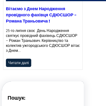
Вітаємо з Днем Народження
провідного фахівця СДЮСШОР –
Романа Траньовича !
25-го липня своє День Народження
святкує провідний фахівець СДЮСШОР
– Роман Траньович. Керівництво та
колектив ужгородського СДЮСШОР вітає
з Днем…
Читати далі
Пошук: