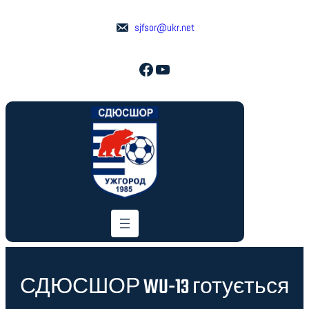
Перейти
до
sjfsor@ukr.net
вмісту
Facebook
YouTube
СДЮСШОР WU-13 готується