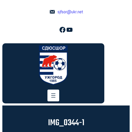
Перейти
до
sjfsor@ukr.net
вмісту
Facebook
YouTube
IMG_0344-1