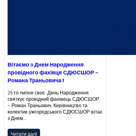
Вітаємо з Днем Народження
провідного фахівця СДЮСШОР –
Романа Траньовича !
25-го липня своє День Народження
святкує провідний фахівець СДЮСШОР
– Роман Траньович. Керівництво та
колектив ужгородського СДЮСШОР вітає
з Днем…
Читати далі