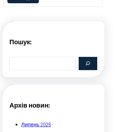
Пошук:
S
e
a
r
c
h
Архів новин:
Липень 2026