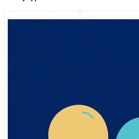
Економічний блок
Обґрунтування технічни
якісних характеристик
предмета закупівлі, роз
бюджетного призначенн
очікуваної вартості пре
закупівлі ворота мобільн
2026-07-20-011398-a
Обґрунтування_технічн
_якісних_характеристи
дмета_закупівлі
Читати далі