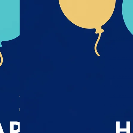
Лютий 20
Січень 20
Грудень 2
Листопад
Жовтень 
Вересень
Серпень 
Липень 2
Червень 
Травень 
Квітень 2
Березень
Лютий 20
Грудень 2