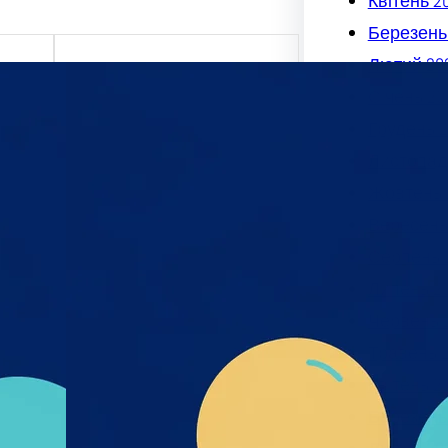
Квітень 2
Березень
Лютий 20
Січень 20
х та
Грудень 2
міру
Листопад
я,
Жовтень 
дмета
і- UA-
Вересень
Серпень 
их_та
к_пре
Липень 2
Червень 
Травень 
Квітень 2
Березень