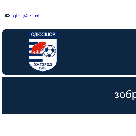
Перейти
до
sjfsor@ukr.net
вмісту
зобр