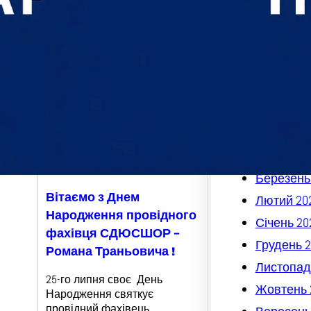
Листопад
Жовтень 
Вересень
Серпень 
Липень 2
Червень 
Травень 
Квітень 2
Березень
Вітаємо з Днем
Лютий 20
Народження провідного
Січень 20
фахівця СДЮСШОР –
Грудень 2
Романа Траньовича !
Листопад
25-го липня своє День
Жовтень 
Народження святкує
провідний фахівець