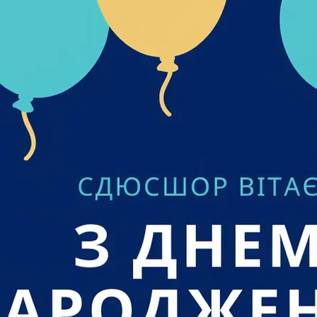
25
25
024
 2024
2024
 2024
2024
024
2024
2024
024
 2024
24
023