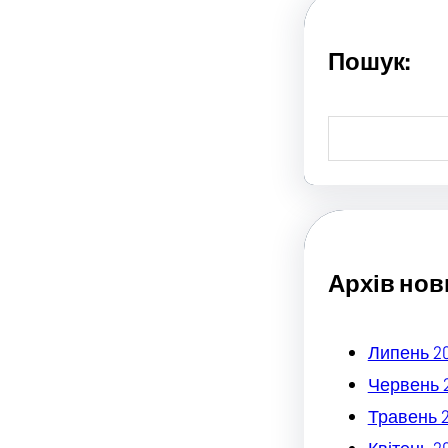
Пошук:
S
e
a
r
c
h
Архів нов
Липень 2
Червень 
Травень 