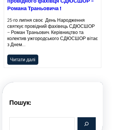
провідного фахівця СДЮСШОР –
Романа Траньовича !
25-го липня своє День Народження
святкує провідний фахівець СДЮСШОР
– Роман Траньович. Керівництво та
колектив ужгородського СДЮСШОР вітає
з Днем…
Читати далі
Пошук:
S
e