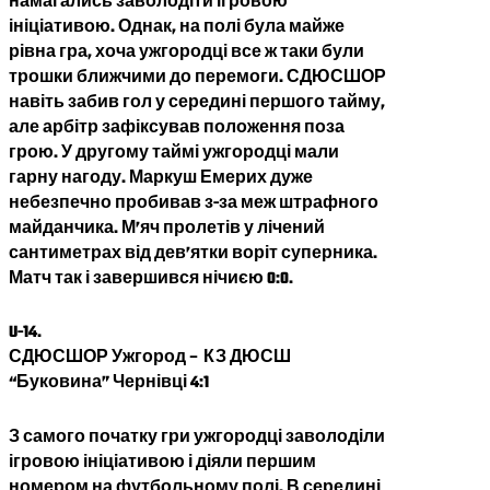
намагались заволодіти ігровою
ініціативою. Однак, на полі була майже
рівна гра, хоча ужгородці все ж таки були
трошки ближчими до перемоги. СДЮСШОР
навіть забив гол у середині першого тайму,
але арбітр зафіксував положення поза
грою. У другому таймі ужгородці мали
гарну нагоду. Маркуш Емерих дуже
небезпечно пробивав з-за меж штрафного
майданчика. М’яч пролетів у лічений
сантиметрах від дев’ятки воріт суперника.
Матч так і завершився нічиєю 0:0.
U-14.
СДЮСШОР Ужгород –
КЗ ДЮСШ
“Буковина” Чернівці
4:1
З самого початку гри ужгородці заволоділи
ігровою ініціативою і діяли першим
номером на футбольному полі. В середині