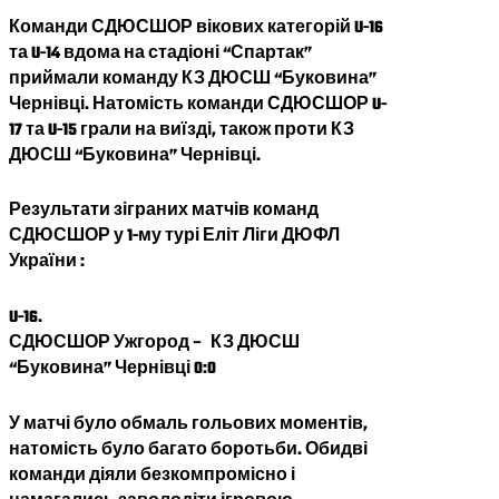
Команди СДЮСШОР вікових категорій U-16
та U-14 вдома на стадіоні “Спартак”
приймали команду КЗ ДЮСШ “Буковина”
Чернівці. Натомість команди СДЮСШОР U-
17 та U-15 грали на виїзді, також проти
КЗ
ДЮСШ “Буковина” Чернівці
.
Результати зіграних матчів команд
СДЮСШОР у 1-му турі
Еліт Ліги
ДЮФЛ
України :
U-16.
СДЮСШОР Ужгород –
КЗ ДЮСШ
“Буковина” Чернівці
0:0
У матчі було обмаль гольових моментів,
натомість було багато боротьби. Обидві
команди діяли безкомпромісно і