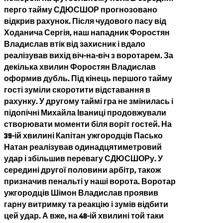
перго тайму СДЮСШОР прогнозовано
відкрив рахунок. Після чудового пасу від
Ходанича Сергія, наш нападник Форостян
Владислав втік від захисник і вдало
реалізував вихід віч-на-віч з воротарем. За
декілька хвилин Форостян Владислав
оформив дубль. Під кінець першого тайму
гості зуміли скоротити відставання в
рахунку. У другому таймі гра не змінилась і
підопічні Михайла Іваниці продовжували
створювати моменти біля воріт гостей. На
39-ій хвилині Капітан ужгородців Пасько
Натан реалізував одинадцятиметровий
удар і збільшив перевагу СДЮСШОРу. У
середині другої половини арбітр, також
призначив пенальті у наші ворота. Воротар
ужгородців Шімон Владислав проявив
гарну витримку та реакцію і зумів відбити
цей удар. А вже, на 48-ій хвилині той таки