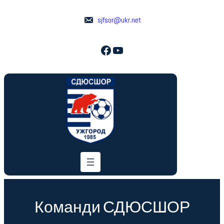
Перейти
до
sjfsor@ukr.net
вмісту
Facebook
YouTube
Команди СДЮСШОР