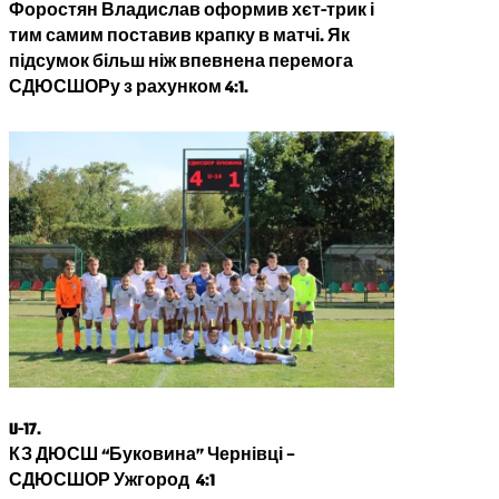
Форостян Владислав оформив хєт-трик і
тим самим поставив крапку в матчі. Як
підсумок більш ніж впевнена перемога
СДЮСШОРу з рахунком 4:1.
U-17.
КЗ ДЮСШ “Буковина” Чернівці
–
СДЮСШОР Ужгород 4:1