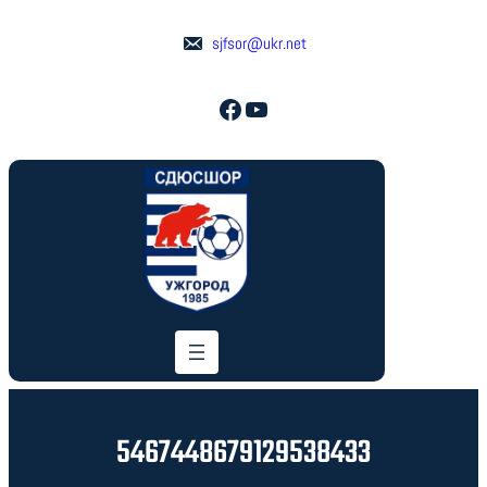
Перейти
до
sjfsor@ukr.net
вмісту
Facebook
YouTube
5467448679129538433