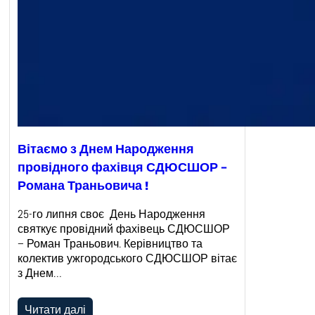
Вітаємо з Днем Народження
провідного фахівця СДЮСШОР –
Романа Траньовича !
25-го липня своє День Народження
святкує провідний фахівець СДЮСШОР
– Роман Траньович. Керівництво та
колектив ужгородського СДЮСШОР вітає
з Днем…
Читати далі