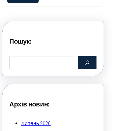
Пошук:
S
e
a
r
c
h
Архів новин:
Липень 2026