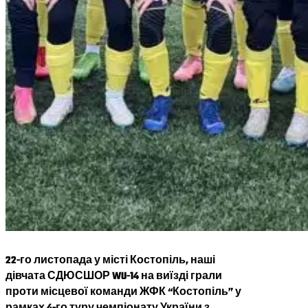
22-го листопада у місті Костопіль, наші
дівчата СДЮСШОР WU-14 на виїзді грали
проти місцевої команди ЖФК “Костопіль” у