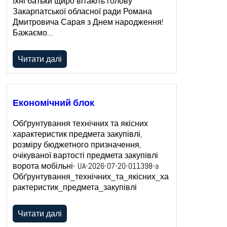
їхні батьки щиро вітають голову
Закарпатської обласної ради Романа
Дмитровича Сарая з Днем народження!
Бажаємо…
Читати далі
Економічний блок
Обґрунтування технічних та якісних
характеристик предмета закупівлі,
розміру бюджетного призначення,
очікуваної вартості предмета закупівлі
ворота мобільні- UA-2026-07-20-011398-a
Обґрунтування_технічних_та_якісних_ха
рактеристик_предмета_закупівлі
Читати далі