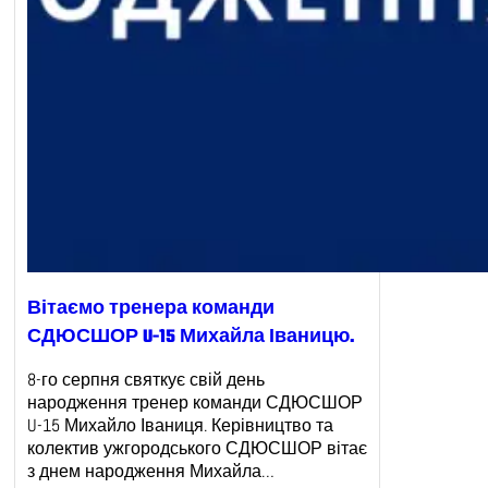
Вітаємо тренера команди
СДЮСШОР U-15 Михайла Іваницю.
8-го серпня святкує свій день
народження тренер команди СДЮСШОР
U-15 Михайло Іваниця. Керівництво та
колектив ужгородського СДЮСШОР вітає
з днем народження Михайла…