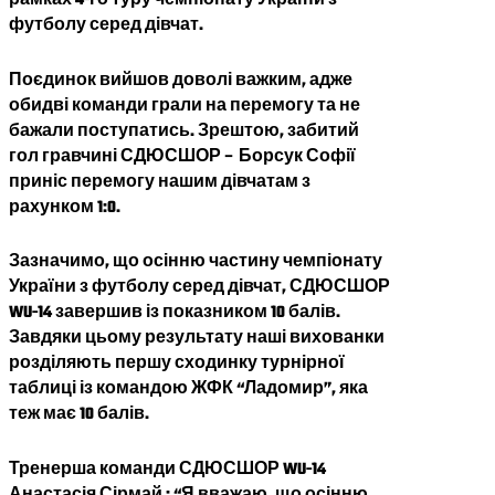
рамках 4-го туру чемпіонату України з
футболу серед дівчат.
Поєдинок вийшов доволі важким, адже
обидві команди грали на перемогу та не
бажали поступатись. Зрештою, забитий
гол гравчині СДЮСШОР – Борсук Софії
приніс перемогу нашим дівчатам з
рахунком 1:0.
Зазначимо, що осінню частину чемпіонату
України з футболу серед дівчат, СДЮСШОР
WU-14 завершив із показником 10 балів.
Завдяки цьому результату наші вихованки
розділяють першу сходинку турнірної
таблиці із командою ЖФК “Ладомир”, яка
теж має 10 балів.
Тренерша команди СДЮСШОР WU-14