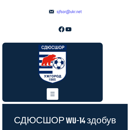
Перейти
до
sjfsor@ukr.net
вмісту
Facebook
YouTube
СДЮСШОР WU-14 здобув