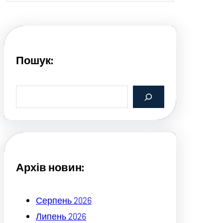
Пошук:
S
e
a
r
c
h
Архів новин:
Серпень 2026
Липень 2026