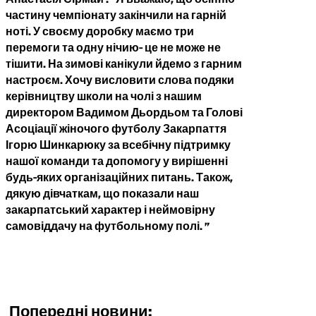
Анастасія Сірмай : “Я вважаю, що осінню
частину чемпіонату закінчили на гарній
ноті. У своєму доробку маємо три
перемоги та одну нічию- це не може не
тішити. На зимові канікули йдемо з гарним
настроєм. Хочу висловити слова подяки
керівництву школи на чолі з нашим
директором Вадимом Дьордьом та Голові
Асоціації жіночого футболу Закарпаття
Ігорю Шинкарюку за всебічну підтримку
нашої команди та допомогу у вирішенні
будь-яких організаційних питань. Також,
дякую дівчаткам, що показали наш
закарпатський характер і неймовірну
самовіддачу на футбольному полі. ”
Попередні новини: