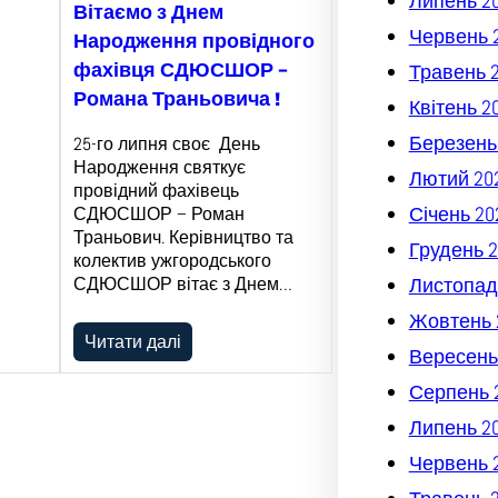
Липень 2
Вітаємо з Днем
Червень 
Народження провідного
фахівця СДЮСШОР –
Травень 
Романа Траньовича !
Квітень 2
Березень
25-го липня своє День
Народження святкує
Лютий 20
провідний фахівець
Січень 20
СДЮСШОР – Роман
Траньович. Керівництво та
Грудень 2
колектив ужгородського
СДЮСШОР вітає з Днем…
Листопад
Жовтень 
Читати далі
Вересень
Серпень 
Липень 2
Червень 