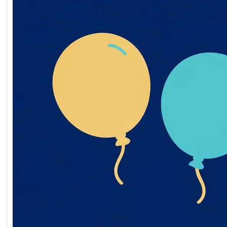
_якісних_характеристи
дмета_закупівлі
Читати далі