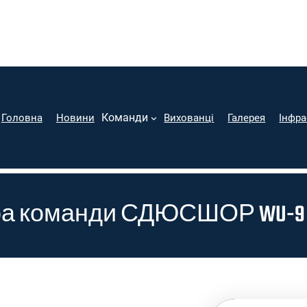
Команди
Головна
Новини
Вихованці
Галерея
Інфра
ра команди СДЮСШОР WU-9 К