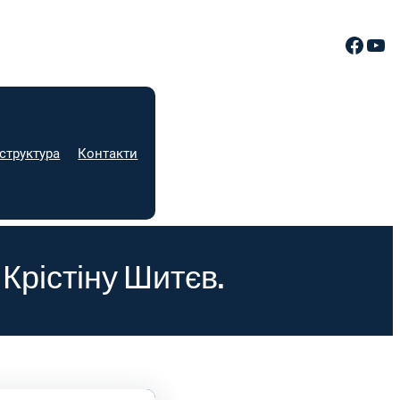
Facebook
YouTube
структура
Контакти
рістіну Шитєв.