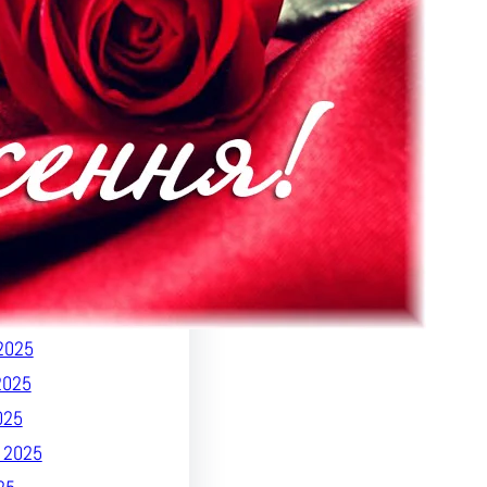
026
 2026
26
26
025
 2025
2025
 2025
2025
025
2025
2025
025
 2025