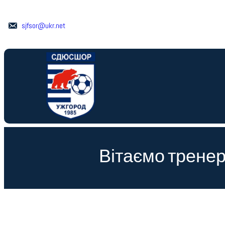
Перейти
до
sjfsor@ukr.net
вмісту
Вітаємо трене