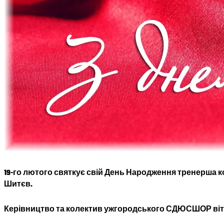
19-го лютого святкує свій День Народження тренерша
Шитєв.
Керівництво та колектив ужгородського СДЮСШОР віта