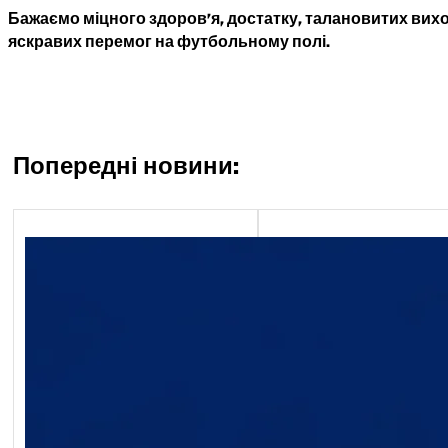
Бажаємо міцного здоров’я, достатку, талановитих вихо
яскравих перемог на футбольному полі.
Попередні новини:
Економічний блок
Обґрунтування технічни
якісних характеристик
предмета закупівлі, роз
бюджетного призначенн
очікуваної вартості пре
закупівлі ворота мобільн
2026-07-20-011398-a
Обґрунтування_технічн