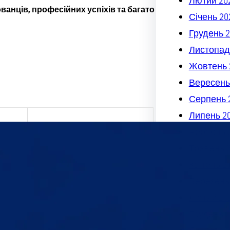
Лютий 20
ванців, професійних успіхів та багато
Січень 20
Грудень 2
Листопад
Жовтень 
Вересень
Серпень 
Липень 2
Червень 
х та
Травень 
Квітень 2
міру
я,
Березень
дмета
Лютий 20
і- UA-
Грудень 2
их_та