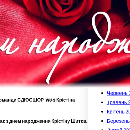
Квітень 2
Березень
Лютий 20
Січень 20
Грудень 2
Листопад
Жовтень 
Вересень
Серпень 
Липень 2
Червень 
 команди СДЮСШОР WU-9 Крістіна
Травень 
Квітень 2
Березень
є з днем народження Крістіну Шитєв.