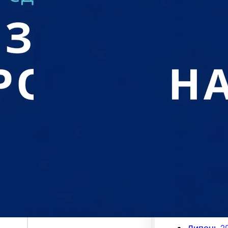
Вересень
Серпень 
Липень 2
Червень 
Травень 
Квітень 2
Березень
Лютий 20
Січень 20
Грудень 2
Листопад
Жовтень 
Вересень
Серпень 