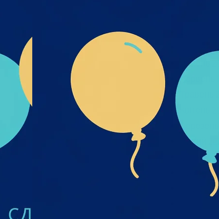
Листопад
к_пре
Жовтень 
Вересень
Серпень 
Липень 2
Червень 
Травень 
Квітень 2
Березень
Лютий 20
Січень 20
Грудень 2
Листопад
Жовтень 