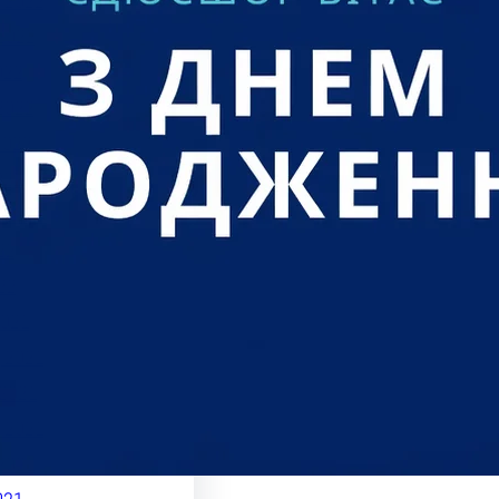
 2022
2022
022
2022
2022
022
 2022
22
22
021
 2021
2021
 2021
2021