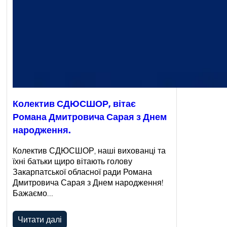
Колектив СДЮСШОР, вітає
Романа Дмитровича Сарая з Днем
народження.
Колектив СДЮСШОР, наші вихованці та
їхні батьки щиро вітають голову
Закарпатської обласної ради Романа
Дмитровича Сарая з Днем народження!
Бажаємо…
Читати далі