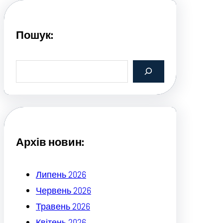
Пошук:
S
e
a
r
c
h
Архів новин:
Липень 2026
Червень 2026
Травень 2026
Квітень 2026