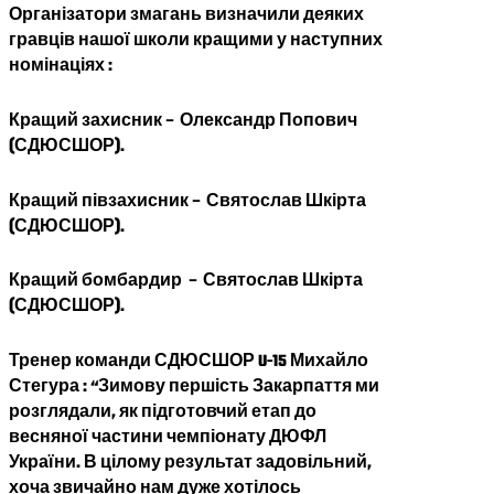
Організатори змагань визначили деяких
гравців нашої школи кращими у наступних
номінаціях :
Кращий захисник – Олександр Попович
(СДЮСШОР).
Кращий півзахисник – Святослав Шкірта
(СДЮСШОР).
Кращий бомбардир – Святослав Шкірта
(СДЮСШОР).
Тренер команди СДЮСШОР U-15 Михайло
Стегура : “Зимову першість Закарпаття ми
розглядали, як підготовчий етап до
весняної частини чемпіонату ДЮФЛ
України. В цілому результат задовільний,
хоча звичайно нам дуже хотілось