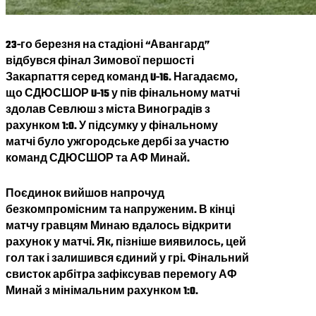
23-го березня на стадіоні “Авангард”
відбувся фінал Зимової першості
Закарпаття серед команд U-16. Нагадаємо,
що СДЮСШОР U-15 у пів фінальному матчі
здолав Севлюш з міста Виноградів з
рахунком 1:0. У підсумку у фінальному
матчі було ужгородське дербі за участю
команд СДЮСШОР та АФ Минай.
Поєдинок вийшов напрочуд
безкомпромісним та напруженим. В кінці
матчу гравцям Минаю вдалось відкрити
рахунок у матчі. Як, пізніше виявилось, цей
гол так і залишився єдиний у грі. Фінальний
свисток арбітра зафіксував перемогу АФ
Минай з мінімальним рахунком 1:0.