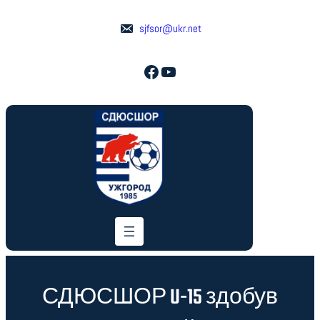
Перейти
до
sjfsor@ukr.net
вмісту
Facebook
YouTube
СДЮСШОР U-15 здобув