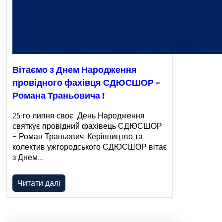
Вітаємо з Днем Народження
провідного фахівця СДЮСШОР –
Романа Траньовича !
25-го липня своє День Народження
святкує провідний фахівець СДЮСШОР
– Роман Траньович. Керівництво та
колектив ужгородського СДЮСШОР вітає
з Днем…
Читати далі