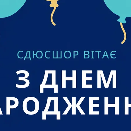
25
25
024
 2024
2024
 2024
2024
024
2024
2024
024
 2024
24
023