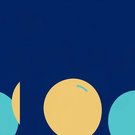
Квітень 2
Березень
х та
Лютий 20
міру
Січень 20
я,
дмета
Грудень 2
і- UA-
Листопад
их_та
Жовтень 
к_пре
Вересень
Серпень 
Липень 2
Червень 
Травень 
Квітень 2
Березень