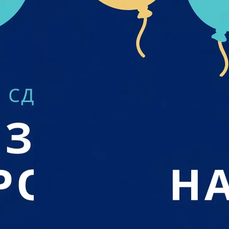
Лютий 20
Січень 20
Грудень 2
Листопад
Жовтень 
Вересень
Серпень 
Липень 2
Червень 
Травень 
Квітень 2
Березень
Лютий 20
Грудень 2