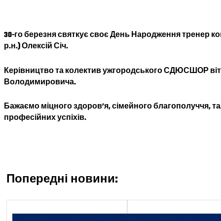
30-го березня святкує своє День Народження тренер к
р.н.) Олексій Січ.
Керівництво та колектив ужгородського СДЮСШОР віт
Володимировича.
Бажаємо міцного здоров’я, сімейного благополуччя, т
професійних успіхів.
Попередні новини:
Економічний блок