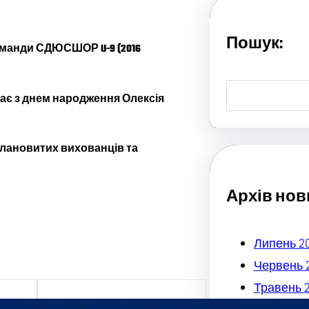
Пошук:
оманди СДЮСШОР U-9 (2016
S
ає з днем народження Олексія
e
a
r
c
алановитих вихованців та
h
Архів нов
Липень 2
Червень 
Травень 