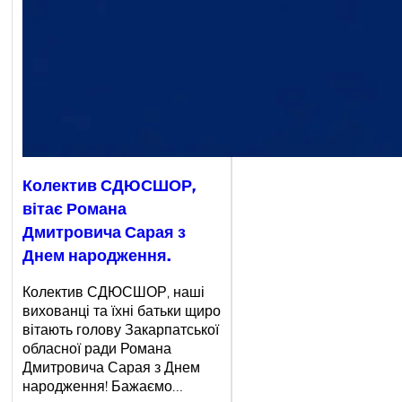
Колектив СДЮСШОР,
вітає Романа
Дмитровича Сарая з
Днем народження.
Колектив СДЮСШОР, наші
вихованці та їхні батьки щиро
вітають голову Закарпатської
обласної ради Романа
Дмитровича Сарая з Днем
народження! Бажаємо…