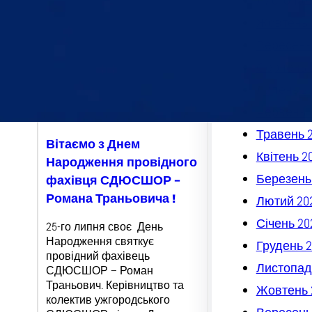
Листопад
Жовтень 
Вересень
Серпень 
Липень 2
Червень 
Травень 
Вітаємо з Днем
Квітень 2
Народження провідного
Березень
фахівця СДЮСШОР –
Романа Траньовича !
Лютий 20
Січень 20
25-го липня своє День
Народження святкує
Грудень 2
провідний фахівець
Листопад
СДЮСШОР – Роман
Траньович. Керівництво та
Жовтень 
колектив ужгородського