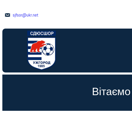
Перейти
до
sjfsor@ukr.net
вмісту
Вітаємо