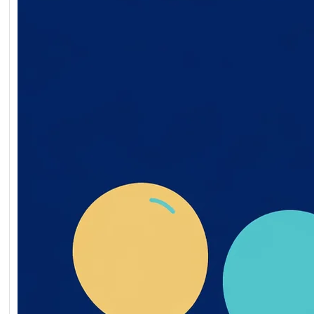
Обґрунтування технічни
якісних характеристик
предмета закупівлі, роз
бюджетного призначенн
очікуваної вартості пре
закупівлі ворота мобільн
2026-07-20-011398-a
Обґрунтування_технічн
_якісних_характеристи
дмета_закупівлі
Читати далі