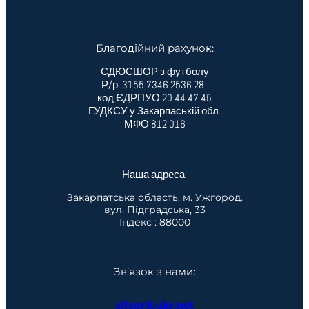
Благодійний рахунок:
СДЮСШОР з футболу
Р/р 3155 7346 2536 28
код ЄДРПУО 20 44 47 45
ГУДКСУ у Закарпаській обл.
МФО 812 016
Наша адреса:
Закарпатська область, м. Ужгород.
вул. Підградська, 33
Індекс : 88000
Зв’язок з нами:
sjfsor@ukr.net