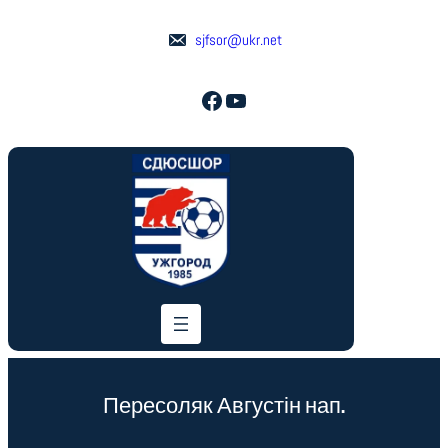
sjfsor@ukr.net
Facebook
YouTube
Пересоляк Августін нап.