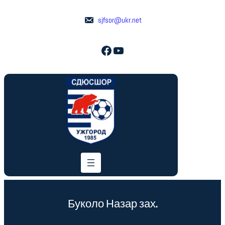
sjfsor@ukr.net
Facebook
YouTube
Буколо Назар зах.