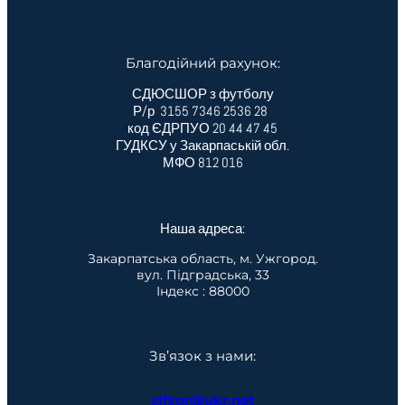
Благодійний рахунок:
СДЮСШОР з футболу
Р/р 3155 7346 2536 28
код ЄДРПУО 20 44 47 45
ГУДКСУ у Закарпаській обл.
МФО 812 016
Наша адреса:
Закарпатська область, м. Ужгород.
вул. Підградська, 33
Індекс : 88000
Зв’язок з нами:
sjfsor@ukr.net