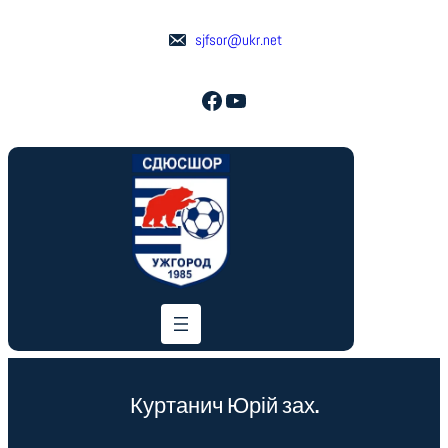
sjfsor@ukr.net
Facebook
YouTube
Куртанич Юрій зах.