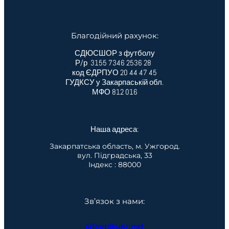
Благодійний рахунок:
СДЮСШОР з футболу
Р/р 3155 7346 2536 28
код ЄДРПУО 20 44 47 45
ГУДКСУ у Закарпаській обл.
МФО 812 016
Наша адреса:
Закарпатська область, м. Ужгород.
вул. Підградська, 33
Індекс : 88000
Зв’язок з нами:
sjfsor@ukr.net